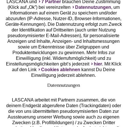
LASCANA und
7 Partner
brauchen Deine Zustimmung
(Klick auf „Ok”) bei vereinzelten
Datennutzungen
, um
Geprüfte Sicherheit
Informationen auf einem Gerät zu speichern und/oder
abzurufen (IP-Adresse, Nutzer-ID, Browser-Informationen,
Geräte-Kennungen). Die Datennutzung erfolgt zum Zweck
der Identifikation auf Drittseiten (auch unter Nutzung
pseudonymisierter E-Mail-Adressen), für personalisierte
Anzeigen und Inhalte, Anzeigen- und Inhaltsmessungen
Unsere Apps
sowie um Erkenntnisse über Zielgruppen und
Produktentwicklungen zu gewinnen. Mehr Infos zur
Einwilligung (inkl. Widerrufsmöglichkeit) und zu
Einstellungsmöglichkeiten gibt’s jederzeit
hier
. Mit Klick
auf den Link
Cookies ablehnen
kannst Du Deine
Einwilligung jederzeit ablehnen.
Datennutzungen
LASCANA arbeitet mit Partnern zusammen, die von
deinem Endgerät abgerufene Daten (Trackingdaten) oder
die von uns übermittelten pseudonymisierten Daten zur
Services
Aussteuerung unserer Werbung sowie auch zu eigenen
Zwecken (z.B. Profilbildungen) / zu Zwecken Dritter