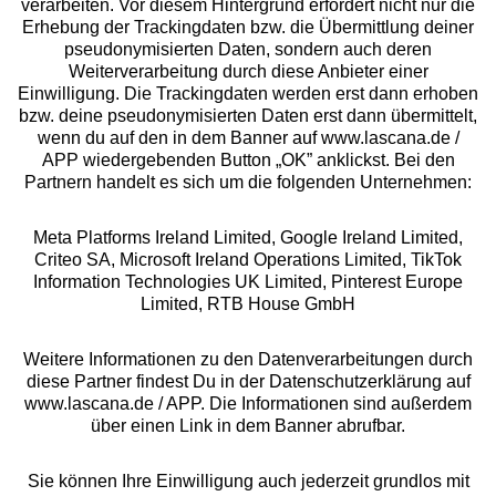
Beratung
verarbeiten. Vor diesem Hintergrund erfordert nicht nur die
Erhebung der Trackingdaten bzw. die Übermittlung deiner
pseudonymisierten Daten, sondern auch deren
Über uns
Weiterverarbeitung durch diese Anbieter einer
Einwilligung. Die Trackingdaten werden erst dann erhoben
bzw. deine pseudonymisierten Daten erst dann übermittelt,
Rechtliches
wenn du auf den in dem Banner auf www.lascana.de /
APP wiedergebenden Button „OK” anklickst. Bei den
Partnern handelt es sich um die folgenden Unternehmen:
Meta Platforms Ireland Limited, Google Ireland Limited,
Criteo SA, Microsoft Ireland Operations Limited, TikTok
Alle Preise inkl. MwSt., zzgl.
Versandkosten
Information Technologies UK Limited, Pinterest Europe
** Bonität vorausgesetzt, berechtigt zur Bonitätsprüfung
Limited, RTB House GmbH
Weitere Informationen zu den Datenverarbeitungen durch
diese Partner findest Du in der Datenschutzerklärung auf
www.lascana.de / APP. Die Informationen sind außerdem
über einen Link in dem Banner abrufbar.
Sie können Ihre Einwilligung auch jederzeit grundlos mit