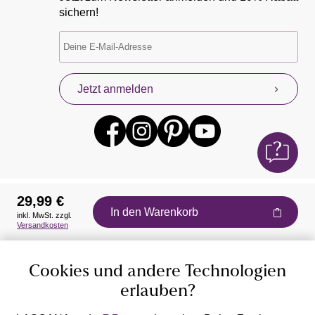
sichern!
Jetzt anmelden
29,99 €
In den Warenkorb
inkl. MwSt. zzgl.
Auszeichnungen
Versandkosten
Cookies und andere Technologien
erlauben?