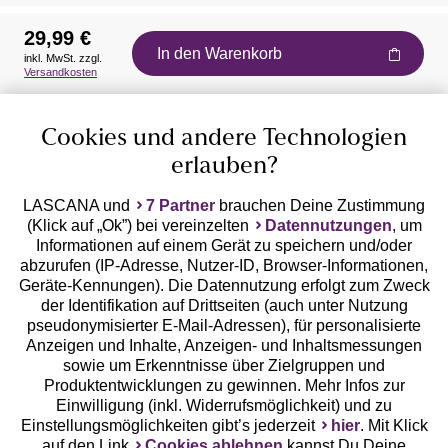
29,99 €
In den Warenkorb
inkl. MwSt. zzgl.
Auszeichnungen
Versandkosten
Cookies und andere Technologien
erlauben?
LASCANA und
7 Partner
brauchen Deine Zustimmung
(Klick auf „Ok”) bei vereinzelten
Datennutzungen
, um
Geprüfte Sicherheit
Informationen auf einem Gerät zu speichern und/oder
abzurufen (IP-Adresse, Nutzer-ID, Browser-Informationen,
Geräte-Kennungen). Die Datennutzung erfolgt zum Zweck
der Identifikation auf Drittseiten (auch unter Nutzung
pseudonymisierter E-Mail-Adressen), für personalisierte
Anzeigen und Inhalte, Anzeigen- und Inhaltsmessungen
Unsere Apps
sowie um Erkenntnisse über Zielgruppen und
Produktentwicklungen zu gewinnen. Mehr Infos zur
Einwilligung (inkl. Widerrufsmöglichkeit) und zu
Einstellungsmöglichkeiten gibt’s jederzeit
hier
. Mit Klick
auf den Link
Cookies ablehnen
kannst Du Deine