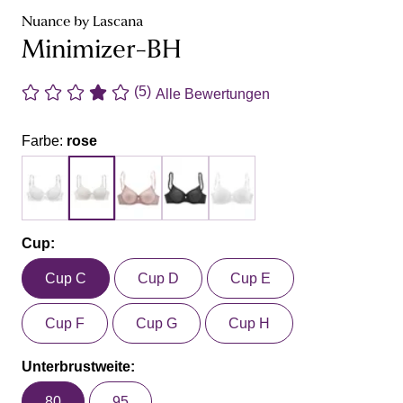
Nuance by Lascana
Minimizer-BH
(5)
Alle Bewertungen
Farbe:
rose
Cup:
Cup C
Cup D
Cup E
Cup F
Cup G
Cup H
Unterbrustweite:
80
95