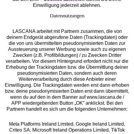
Einwilligung jederzeit ablehnen.
Datennutzungen
LASCANA arbeitet mit Partnern zusammen, die von
deinem Endgerät abgerufene Daten (Trackingdaten) oder
die von uns übermittelten pseudonymisierten Daten zur
Services
Aussteuerung unserer Werbung sowie auch zu eigenen
Zwecken (z.B. Profilbildungen) / zu Zwecken Dritter
Beratung
verarbeiten. Vor diesem Hintergrund erfordert nicht nur die
Erhebung der Trackingdaten bzw. die Übermittlung deiner
pseudonymisierten Daten, sondern auch deren
Über uns
Weiterverarbeitung durch diese Anbieter einer
Einwilligung. Die Trackingdaten werden erst dann erhoben
bzw. deine pseudonymisierten Daten erst dann übermittelt,
Rechtliches
wenn du auf den in dem Banner auf www.lascana.de /
APP wiedergebenden Button „OK” anklickst. Bei den
Partnern handelt es sich um die folgenden Unternehmen:
Meta Platforms Ireland Limited, Google Ireland Limited,
Criteo SA, Microsoft Ireland Operations Limited, TikTok
Alle Preise inkl. MwSt., zzgl.
Versandkosten