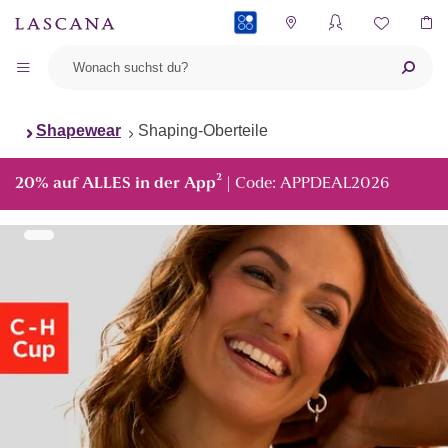
PAYBACK
Shapewear
Shaping-Oberteile
²
20% auf ALLES in der App
| Code: APPDEAL2026