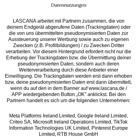
Datennutzungen
LASCANA arbeitet mit Partnern zusammen, die von
deinem Endgerät abgerufene Daten (Trackingdaten) oder
die von uns übermittelten pseudonymisierten Daten zur
Aussteuerung unserer Werbung sowie auch zu eigenen
Services
Zwecken (z.B. Profilbildungen) / zu Zwecken Dritter
verarbeiten. Vor diesem Hintergrund erfordert nicht nur die
Beratung
Erhebung der Trackingdaten bzw. die Übermittlung deiner
pseudonymisierten Daten, sondern auch deren
Weiterverarbeitung durch diese Anbieter einer
Über uns
Einwilligung. Die Trackingdaten werden erst dann erhoben
bzw. deine pseudonymisierten Daten erst dann übermittelt,
wenn du auf den in dem Banner auf www.lascana.de /
Rechtliches
APP wiedergebenden Button „OK” anklickst. Bei den
Partnern handelt es sich um die folgenden Unternehmen:
Meta Platforms Ireland Limited, Google Ireland Limited,
Criteo SA, Microsoft Ireland Operations Limited, TikTok
Information Technologies UK Limited, Pinterest Europe
Alle Preise inkl. MwSt., zzgl.
Versandkosten
Limited, RTB House GmbH
** Bonität vorausgesetzt, berechtigt zur Bonitätsprüfung