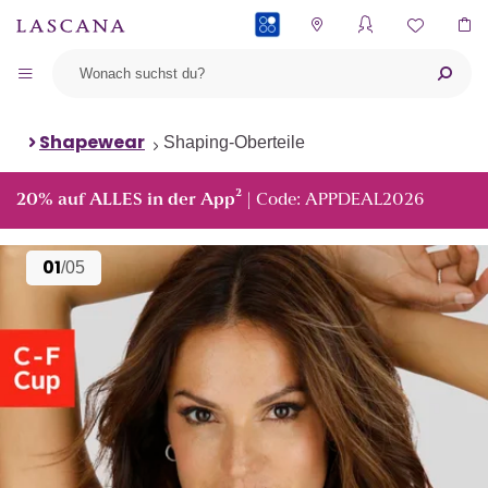
PAYBACK
Shapewear
Shaping-Oberteile
²
20% auf ALLES in der App
| Code: APPDEAL2026
01
/05