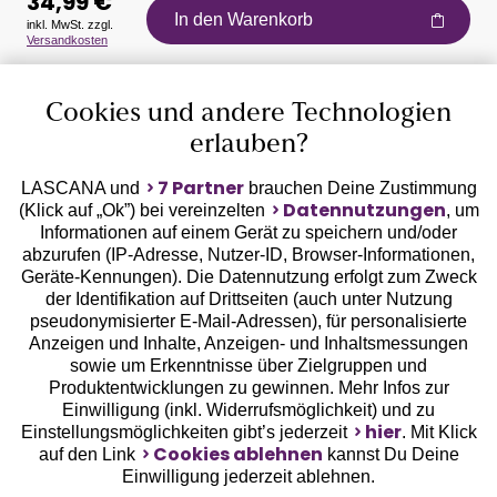
34,99 €
In den Warenkorb
inkl. MwSt. zzgl.
Versandkosten
Auszeichnungen
Cookies und andere Technologien
erlauben?
7 Partner
LASCANA und
brauchen Deine Zustimmung
Datennutzungen
(Klick auf „Ok”) bei vereinzelten
, um
Informationen auf einem Gerät zu speichern und/oder
Geprüfte Sicherheit
abzurufen (IP-Adresse, Nutzer-ID, Browser-Informationen,
Geräte-Kennungen). Die Datennutzung erfolgt zum Zweck
der Identifikation auf Drittseiten (auch unter Nutzung
pseudonymisierter E-Mail-Adressen), für personalisierte
Anzeigen und Inhalte, Anzeigen- und Inhaltsmessungen
sowie um Erkenntnisse über Zielgruppen und
Unsere Apps
Produktentwicklungen zu gewinnen. Mehr Infos zur
Einwilligung (inkl. Widerrufsmöglichkeit) und zu
hier
Einstellungsmöglichkeiten gibt’s jederzeit
. Mit Klick
Cookies ablehnen
auf den Link
kannst Du Deine
Einwilligung jederzeit ablehnen.