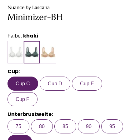
Nuance by Lascana
Minimizer-BH
khaki
Farbe:
Cup:
Cup C
Cup D
Cup E
Cup F
Unterbrustweite:
75
80
85
90
95