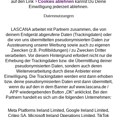
auf den Link
Cookies ablehnen
kannst Du Deine
Einwilligung jederzeit ablehnen.
Datennutzungen
LASCANA arbeitet mit Partnern zusammen, die von
deinem Endgerät abgerufene Daten (Trackingdaten) oder
die von uns übermittelten pseudonymisierten Daten zur
Services
Aussteuerung unserer Werbung sowie auch zu eigenen
Zwecken (z.B. Profilbildungen) / zu Zwecken Dritter
Beratung
verarbeiten. Vor diesem Hintergrund erfordert nicht nur die
Erhebung der Trackingdaten bzw. die Übermittlung deiner
pseudonymisierten Daten, sondern auch deren
Über uns
Weiterverarbeitung durch diese Anbieter einer
Einwilligung. Die Trackingdaten werden erst dann erhoben
bzw. deine pseudonymisierten Daten erst dann übermittelt,
Rechtliches
wenn du auf den in dem Banner auf www.lascana.de /
APP wiedergebenden Button „OK” anklickst. Bei den
Partnern handelt es sich um die folgenden Unternehmen:
Meta Platforms Ireland Limited, Google Ireland Limited,
Criteo SA, Microsoft Ireland Operations Limited, TikTok
Alle Preise inkl. MwSt., zzgl.
Versandkosten