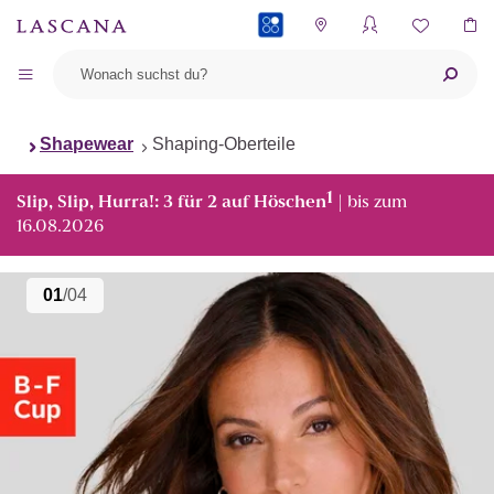
PAYBACK
Shapewear
Shaping-Oberteile
1
Slip, Slip, Hurra!: 3 für 2 auf Höschen
| bis zum
16.08.2026
01
/04