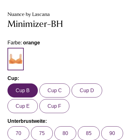
Nuance by Lascana
Minimizer-BH
Farbe:
orange
Cup:
Cup B
Cup C
Cup D
Cup E
Cup F
Unterbrustweite:
70
75
80
85
90