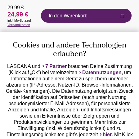
29,99 €
24,99 €
In den Warenkorb
inkl. MwSt. zzgl.
Auszeichnungen
Versandkosten
Cookies und andere Technologien
erlauben?
LASCANA und
7 Partner
brauchen Deine Zustimmung
(Klick auf „Ok”) bei vereinzelten
Datennutzungen
, um
Geprüfte Sicherheit
Informationen auf einem Gerät zu speichern und/oder
abzurufen (IP-Adresse, Nutzer-ID, Browser-Informationen,
Geräte-Kennungen). Die Datennutzung erfolgt zum Zweck
der Identifikation auf Drittseiten (auch unter Nutzung
pseudonymisierter E-Mail-Adressen), für personalisierte
Anzeigen und Inhalte, Anzeigen- und Inhaltsmessungen
Unsere Apps
sowie um Erkenntnisse über Zielgruppen und
Produktentwicklungen zu gewinnen. Mehr Infos zur
Einwilligung (inkl. Widerrufsmöglichkeit) und zu
Einstellungsmöglichkeiten gibt’s jederzeit
hier
. Mit Klick