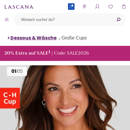
PAYBACK
Dessous & Wäsche
Große Cups
1
20% Extra auf SALE
| Code: SALE2026
01
/05