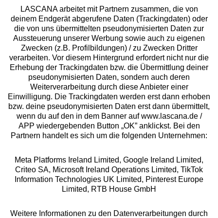
LASCANA arbeitet mit Partnern zusammen, die von
deinem Endgerät abgerufene Daten (Trackingdaten) oder
die von uns übermittelten pseudonymisierten Daten zur
Aussteuerung unserer Werbung sowie auch zu eigenen
Services
Zwecken (z.B. Profilbildungen) / zu Zwecken Dritter
verarbeiten. Vor diesem Hintergrund erfordert nicht nur die
Beratung
Erhebung der Trackingdaten bzw. die Übermittlung deiner
pseudonymisierten Daten, sondern auch deren
Weiterverarbeitung durch diese Anbieter einer
Über uns
Einwilligung. Die Trackingdaten werden erst dann erhoben
bzw. deine pseudonymisierten Daten erst dann übermittelt,
wenn du auf den in dem Banner auf www.lascana.de /
Rechtliches
APP wiedergebenden Button „OK” anklickst. Bei den
Partnern handelt es sich um die folgenden Unternehmen:
Meta Platforms Ireland Limited, Google Ireland Limited,
Criteo SA, Microsoft Ireland Operations Limited, TikTok
Information Technologies UK Limited, Pinterest Europe
Alle Preise inkl. MwSt., zzgl.
Versandkosten
Limited, RTB House GmbH
** Bonität vorausgesetzt, berechtigt zur Bonitätsprüfung
Weitere Informationen zu den Datenverarbeitungen durch