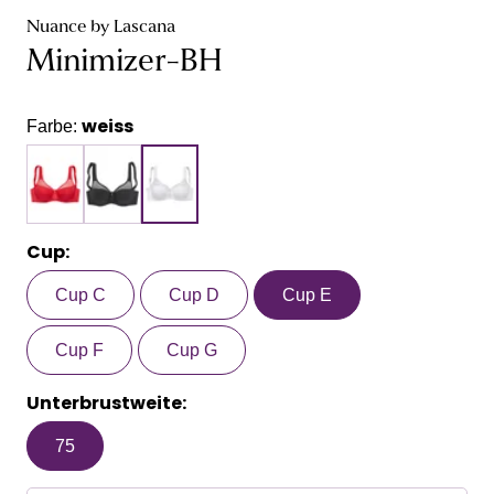
Nuance by Lascana
Minimizer-BH
weiss
Farbe:
Cup:
Cup C
Cup D
Cup E
Cup F
Cup G
Unterbrustweite:
75