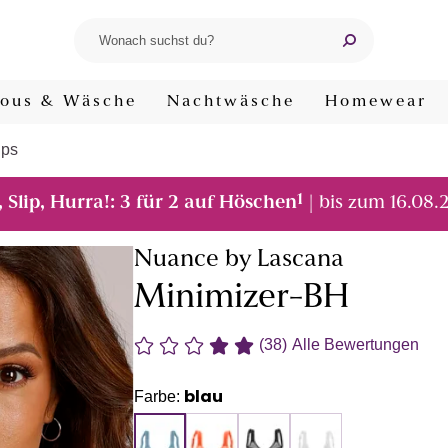
ous & Wäsche
Nachtwäsche
Homewear
ups
1
, Slip, Hurra!: 3 für 2 auf Höschen
| bis zum 16.08.
Nuance by Lascana
Minimizer-BH
(38)
Alle Bewertungen
blau
Farbe: