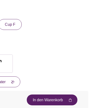
Cup F
n
ter
In den Warenkorb