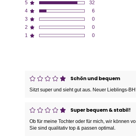
5
32
4
6
3
0
2
0
1
0
Schön und bequem
Sitzt super und sieht gut aus. Neuer Lieblings-BH
Super bequem & stabil!
Ob für meine Tochter oder für mich, wir können vo
Sie sind qualitativ top & passen optimal.