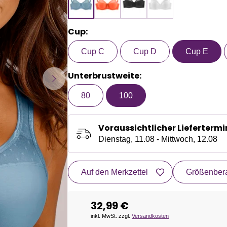
Cup:
Cup C
Cup D
Cup E
Unterbrustweite:
80
100
Voraussichtlicher Liefertermi
Dienstag, 11.08 - Mittwoch, 12.08
Auf den Merkzettel
Größenbera
32,99 €
inkl. MwSt. zzgl.
Versandkosten