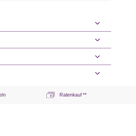
eln
Ratenkauf **