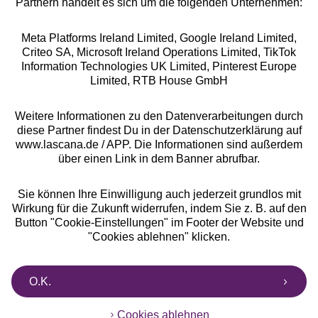
Partnern handelt es sich um die folgenden Unternehmen:
Meta Platforms Ireland Limited, Google Ireland Limited,
Criteo SA, Microsoft Ireland Operations Limited, TikTok
Alle Preise inkl. MwSt., zzgl.
Versandkosten
Information Technologies UK Limited, Pinterest Europe
** Bonität vorausgesetzt, berechtigt zur Bonitätsprüfung
Limited, RTB House GmbH
Weitere Informationen zu den Datenverarbeitungen durch
diese Partner findest Du in der Datenschutzerklärung auf
www.lascana.de / APP. Die Informationen sind außerdem
über einen Link in dem Banner abrufbar.
Sie können Ihre Einwilligung auch jederzeit grundlos mit
Wirkung für die Zukunft widerrufen, indem Sie z. B. auf den
Button "Cookie-Einstellungen" im Footer der Website und
"Cookies ablehnen" klicken.
O.K.
Cookies ablehnen