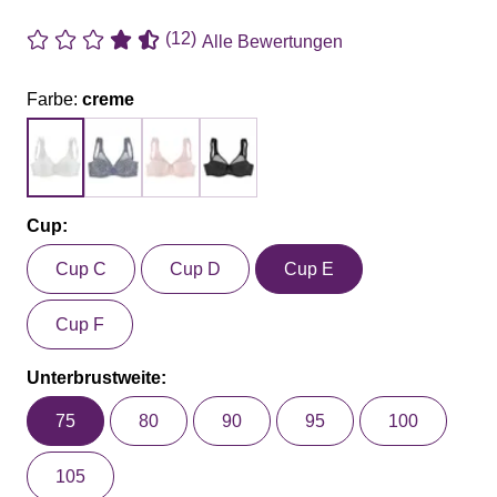
(12)
Alle Bewertungen
Farbe:
creme
Cup:
Cup C
Cup D
Cup E
Cup F
Unterbrustweite:
75
80
90
95
100
105