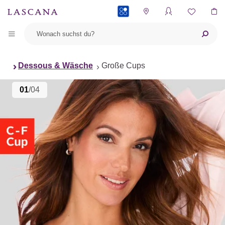
PAYBACK
Dessous & Wäsche
Große Cups
01
/04