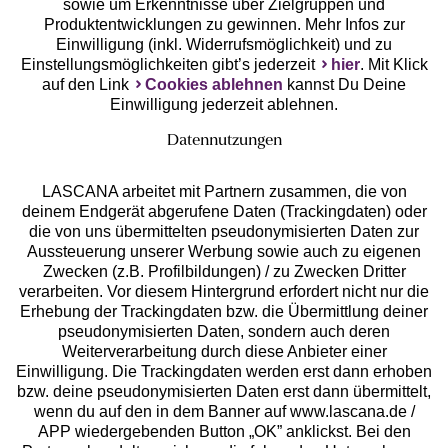
sowie um Erkenntnisse über Zielgruppen und
Produktentwicklungen zu gewinnen. Mehr Infos zur
Einwilligung (inkl. Widerrufsmöglichkeit) und zu
Einstellungsmöglichkeiten gibt’s jederzeit
hier
. Mit Klick
auf den Link
Cookies ablehnen
kannst Du Deine
Einwilligung jederzeit ablehnen.
Datennutzungen
LASCANA arbeitet mit Partnern zusammen, die von
deinem Endgerät abgerufene Daten (Trackingdaten) oder
die von uns übermittelten pseudonymisierten Daten zur
Services
Aussteuerung unserer Werbung sowie auch zu eigenen
Zwecken (z.B. Profilbildungen) / zu Zwecken Dritter
Beratung
verarbeiten. Vor diesem Hintergrund erfordert nicht nur die
Erhebung der Trackingdaten bzw. die Übermittlung deiner
pseudonymisierten Daten, sondern auch deren
Über uns
Weiterverarbeitung durch diese Anbieter einer
Einwilligung. Die Trackingdaten werden erst dann erhoben
bzw. deine pseudonymisierten Daten erst dann übermittelt,
Rechtliches
wenn du auf den in dem Banner auf www.lascana.de /
APP wiedergebenden Button „OK” anklickst. Bei den