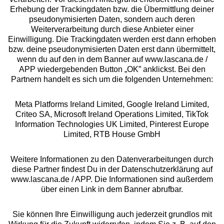
Erhebung der Trackingdaten bzw. die Übermittlung deiner
pseudonymisierten Daten, sondern auch deren
Über uns
Weiterverarbeitung durch diese Anbieter einer
Einwilligung. Die Trackingdaten werden erst dann erhoben
bzw. deine pseudonymisierten Daten erst dann übermittelt,
Rechtliches
wenn du auf den in dem Banner auf www.lascana.de /
APP wiedergebenden Button „OK” anklickst. Bei den
Partnern handelt es sich um die folgenden Unternehmen:
Meta Platforms Ireland Limited, Google Ireland Limited,
Criteo SA, Microsoft Ireland Operations Limited, TikTok
Alle Preise inkl. MwSt., zzgl.
Versandkosten
Information Technologies UK Limited, Pinterest Europe
** Bonität vorausgesetzt, berechtigt zur Bonitätsprüfung
Limited, RTB House GmbH
Weitere Informationen zu den Datenverarbeitungen durch
diese Partner findest Du in der Datenschutzerklärung auf
www.lascana.de / APP. Die Informationen sind außerdem
über einen Link in dem Banner abrufbar.
Sie können Ihre Einwilligung auch jederzeit grundlos mit