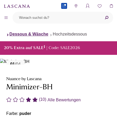
PAYBACK
Dessous & Wäsche
Hochzeitsdessous
1
20% Extra auf SALE
| Code: SALE2026
01
/04
Nuance by Lascana
Minimizer-BH
(10)
Alle Bewertungen
Farbe:
puder