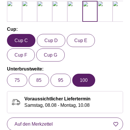
Cup:
Cup C
Cup D
Cup E
Cup F
Cup G
Unterbrustweite:
75
85
95
100
Voraussichtlicher Liefertermin
Samstag, 08.08 - Montag, 10.08
Auf den Merkzettel