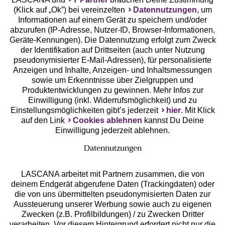
(Klick auf „Ok”) bei vereinzelten
Datennutzungen
, um
Geprüfte Sicherheit
Informationen auf einem Gerät zu speichern und/oder
abzurufen (IP-Adresse, Nutzer-ID, Browser-Informationen,
Geräte-Kennungen). Die Datennutzung erfolgt zum Zweck
der Identifikation auf Drittseiten (auch unter Nutzung
pseudonymisierter E-Mail-Adressen), für personalisierte
Anzeigen und Inhalte, Anzeigen- und Inhaltsmessungen
Unsere Apps
sowie um Erkenntnisse über Zielgruppen und
Produktentwicklungen zu gewinnen. Mehr Infos zur
Einwilligung (inkl. Widerrufsmöglichkeit) und zu
Einstellungsmöglichkeiten gibt’s jederzeit
hier
. Mit Klick
auf den Link
Cookies ablehnen
kannst Du Deine
Einwilligung jederzeit ablehnen.
Datennutzungen
LASCANA arbeitet mit Partnern zusammen, die von
deinem Endgerät abgerufene Daten (Trackingdaten) oder
die von uns übermittelten pseudonymisierten Daten zur
Services
Aussteuerung unserer Werbung sowie auch zu eigenen
Zwecken (z.B. Profilbildungen) / zu Zwecken Dritter
Beratung
verarbeiten. Vor diesem Hintergrund erfordert nicht nur die