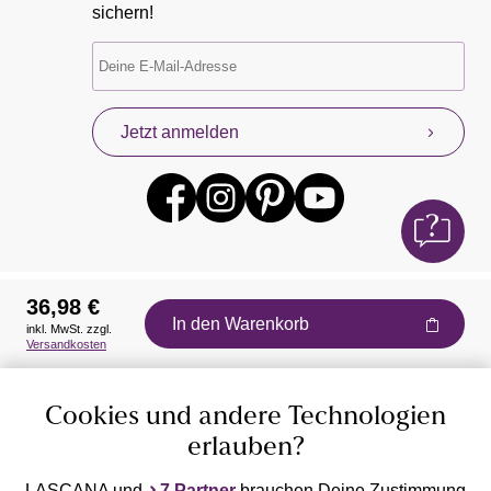
sichern!
Jetzt anmelden
36,98 €
In den Warenkorb
inkl. MwSt. zzgl.
Auszeichnungen
Versandkosten
Cookies und andere Technologien
erlauben?
LASCANA und
7 Partner
brauchen Deine Zustimmung