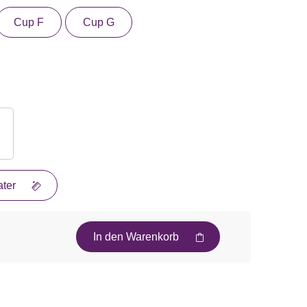
Cup F
Cup G
ter
In den Warenkorb