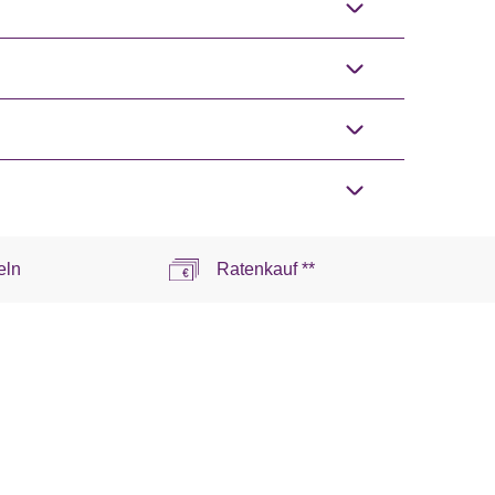
eln
Ratenkauf **