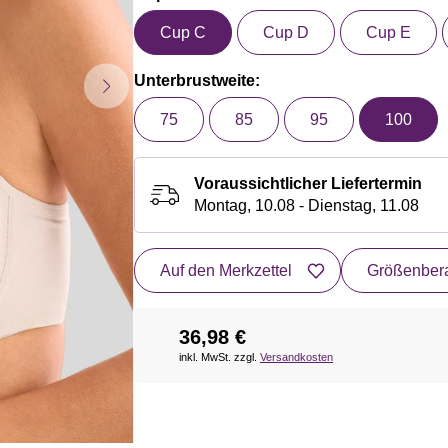
Cup C
Cup D
Cup E
Unterbrustweite:
75
85
95
100
Voraussichtlicher Liefertermin
Montag, 10.08 - Dienstag, 11.08
Auf den Merkzettel
Größenbera
36,98 €
inkl. MwSt. zzgl.
Versandkosten