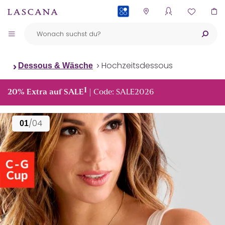
PAYBACK
Hochzeitsdessous
Dessous & Wäsche
1
20% Extra auf SALE
| Code: SALE2026
/04
01