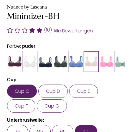
Nuance by Lascana
Minimizer-BH
(10)
Alle Bewertungen
Farbe:
puder
Cup:
Cup C
Cup D
Cup E
Cup F
Cup G
Unterbrustweite:
75
85
95
100