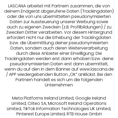
LASCANA arbeitet mit Partnern zusammen, die von
deinem Endgerät abgerufene Daten (Trackingdaten)
oder die von uns übermittelten pseudonymisierten
Daten zur Aussteuerung unserer Werbung sowie
auch zu eigenen Zwecken (z.B. Profilbildungen) / zu
Zwecken Dritter verarbeiten. Vor diesem Hintergrund
erfordert nicht nur die Erhebung der Trackingdaten
Services
bzw. die Übermittlung deiner pseudonymisierten
Daten, sondern auch deren Weiterverarbeitung
durch diese Anbieter einer Einwilligung. Die
Beratung
Trackingdaten werden erst dann erhoben bzw. deine
pseudonymisierten Daten erst dann übermittelt,
Über uns
wenn du auf den in dem Banner auf www.lascana.de
/ APP wiedergebenden Button „OK” anklickst. Bei den
Partnern handelt es sich um die folgenden
Rechtliches
Unternehmen:
Meta Platforms Ireland Limited, Google Ireland
Limited, Criteo SA, Microsoft Ireland Operations
Limited, TikTok Information Technologies UK Limited,
Pinterest Europe Limited, RTB House GmbH
Alle Preise inkl. MwSt., zzgl.
Versandkosten