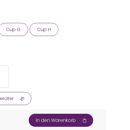
Cup G
Cup H
erater
In den Warenkorb