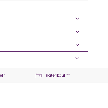
eln
Ratenkauf **