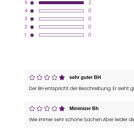
5
2
4
0
3
0
2
0
1
0
sehr guter BH
Der BH entspricht der Beschreibung. Er sieht g
Minimizer Bh
Wie immer sehr schöne Sachen.Aber leider die