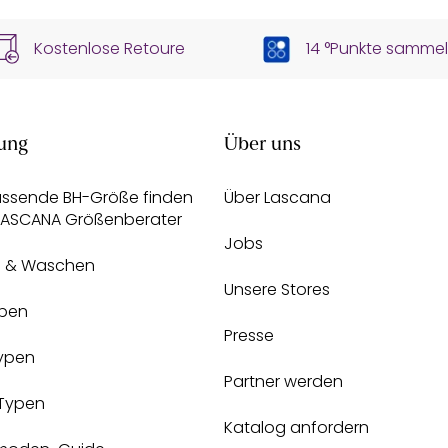
Kostenlose Retoure
14 °Punkte samme
ung
Über uns
assende BH-Größe finden
Über Lascana
 LASCANA Größenberater
Jobs
e & Waschen
Unsere Stores
pen
Presse
Typen
Partner werden
-Typen
Katalog anfordern