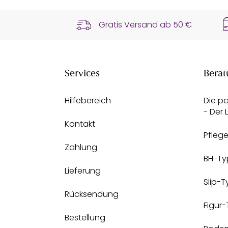
Gratis Versand ab
50 €
Services
Berat
Hilfebereich
Die p
- Der
Kontakt
Pfleg
Zahlung
BH-Ty
Lieferung
Slip-
Rücksendung
Figur
Bestellung