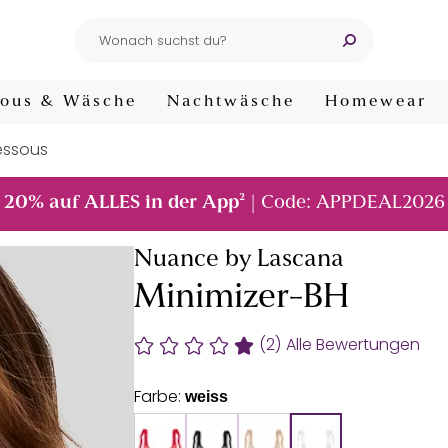
ous & Wäsche
Nachtwäsche
Homewear
essous
²
20% auf ALLES in der App
| Code: APPDEAL2026
Nuance by Lascana
Minimizer-BH
(2)
Alle Bewertungen
Farbe:
weiss