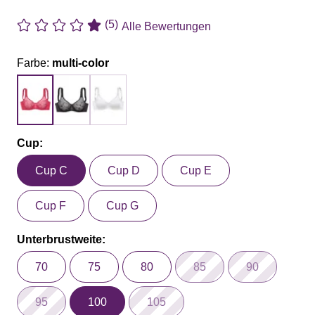
(5)
Alle Bewertungen
Farbe:
multi-color
Cup:
Cup C
Cup D
Cup E
Cup F
Cup G
Unterbrustweite:
70
75
80
85
90
95
100
105