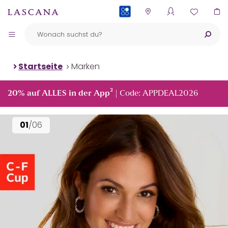
PAYBACK
Startseite
Marken
²
20% auf ALLES in der App
| Code: APPDEAL2026
01
/06