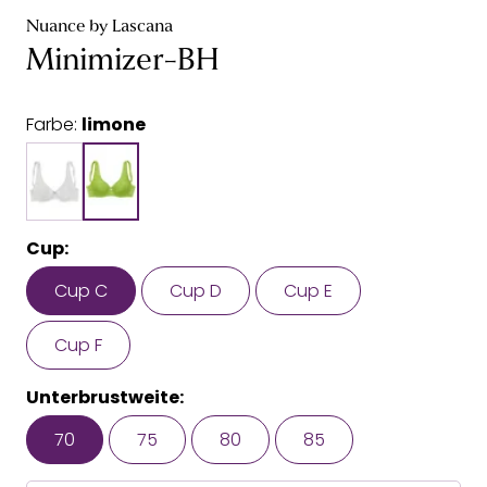
Nuance by Lascana
Minimizer-BH
Farbe:
limone
Cup:
Cup C
Cup D
Cup E
Cup F
Unterbrustweite:
70
75
80
85