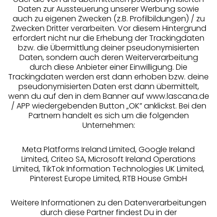
Daten zur Aussteuerung unserer Werbung sowie
auch zu eigenen Zwecken (z.B. Profilbildungen) / zu
Zwecken Dritter verarbeiten. Vor diesem Hintergrund
erfordert nicht nur die Erhebung der Trackingdaten
Services
bzw. die Übermittlung deiner pseudonymisierten
Daten, sondern auch deren Weiterverarbeitung
durch diese Anbieter einer Einwilligung. Die
Beratung
Trackingdaten werden erst dann erhoben bzw. deine
pseudonymisierten Daten erst dann übermittelt,
Über uns
wenn du auf den in dem Banner auf www.lascana.de
/ APP wiedergebenden Button „OK” anklickst. Bei den
Partnern handelt es sich um die folgenden
Rechtliches
Unternehmen:
Meta Platforms Ireland Limited, Google Ireland
Limited, Criteo SA, Microsoft Ireland Operations
Limited, TikTok Information Technologies UK Limited,
Pinterest Europe Limited, RTB House GmbH
Alle Preise inkl. MwSt., zzgl.
Versandkosten
** Bonität vorausgesetzt, berechtigt zur Bonitätsprüfung
Weitere Informationen zu den Datenverarbeitungen
durch diese Partner findest Du in der