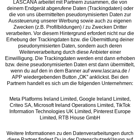
LASCANA arbeitet mit Partnern zusammen, die von
deinem Endgerät abgerufene Daten (Trackingdaten) oder
die von uns übermittelten pseudonymisierten Daten zur
Aussteuerung unserer Werbung sowie auch zu eigenen
Services
Zwecken (z.B. Profilbildungen) / zu Zwecken Dritter
verarbeiten. Vor diesem Hintergrund erfordert nicht nur die
Beratung
Erhebung der Trackingdaten bzw. die Übermittlung deiner
pseudonymisierten Daten, sondern auch deren
Weiterverarbeitung durch diese Anbieter einer
Über uns
Einwilligung. Die Trackingdaten werden erst dann erhoben
bzw. deine pseudonymisierten Daten erst dann übermittelt,
wenn du auf den in dem Banner auf www.lascana.de /
Rechtliches
APP wiedergebenden Button „OK” anklickst. Bei den
Partnern handelt es sich um die folgenden Unternehmen:
Meta Platforms Ireland Limited, Google Ireland Limited,
Criteo SA, Microsoft Ireland Operations Limited, TikTok
Information Technologies UK Limited, Pinterest Europe
Alle Preise inkl. MwSt., zzgl.
Versandkosten
Limited, RTB House GmbH
** Bonität vorausgesetzt, berechtigt zur Bonitätsprüfung
Weitere Informationen zu den Datenverarbeitungen durch
diese Partner findest Du in der Datenschutzerklärung auf