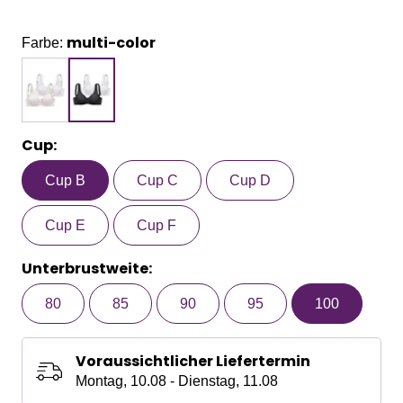
multi-color
Farbe:
Cup:
Cup B
Cup C
Cup D
Cup E
Cup F
Unterbrustweite:
80
85
90
95
100
Voraussichtlicher Liefertermin
Montag, 10.08 - Dienstag, 11.08