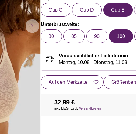
Cup C
Cup D
Cup E
Unterbrustweite:
80
85
90
100
Voraussichtlicher Liefertermin
Montag, 10.08 - Dienstag, 11.08
Auf den Merkzettel
Größenbera
32,99 €
inkl. MwSt. zzgl.
Versandkosten