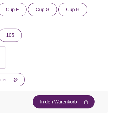
Cup F
Cup G
Cup H
105
ter
In den Warenkorb