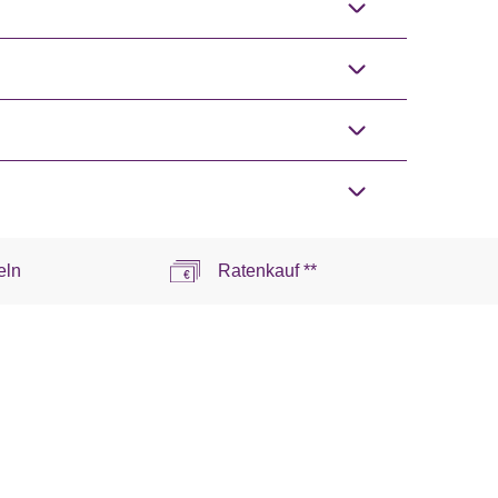
eln
Ratenkauf **