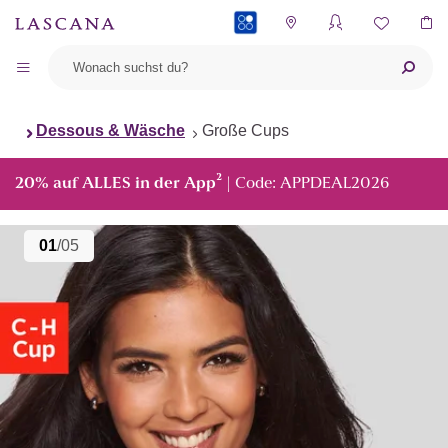
PAYBACK
Dessous & Wäsche
Große Cups
²
20% auf ALLES in der App
| Code: APPDEAL2026
01
/05