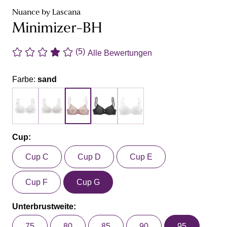
Nuance by Lascana
Minimizer-BH
(5)
Alle Bewertungen
Farbe:
sand
Cup:
Cup C
Cup D
Cup E
Cup F
Cup G
Unterbrustweite:
75
80
85
90
95