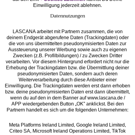
Einwilligung jederzeit ablehnen.
Datennutzungen
LASCANA arbeitet mit Partnern zusammen, die von
deinem Endgerät abgerufene Daten (Trackingdaten) oder
die von uns übermittelten pseudonymisierten Daten zur
Services
Aussteuerung unserer Werbung sowie auch zu eigenen
Zwecken (z.B. Profilbildungen) / zu Zwecken Dritter
Beratung
verarbeiten. Vor diesem Hintergrund erfordert nicht nur die
Erhebung der Trackingdaten bzw. die Übermittlung deiner
pseudonymisierten Daten, sondern auch deren
Über uns
Weiterverarbeitung durch diese Anbieter einer
Einwilligung. Die Trackingdaten werden erst dann erhoben
bzw. deine pseudonymisierten Daten erst dann übermittelt,
Rechtliches
wenn du auf den in dem Banner auf www.lascana.de /
APP wiedergebenden Button „OK” anklickst. Bei den
Partnern handelt es sich um die folgenden Unternehmen:
Meta Platforms Ireland Limited, Google Ireland Limited,
Criteo SA, Microsoft Ireland Operations Limited, TikTok
Alle Preise inkl. MwSt., zzgl.
Versandkosten