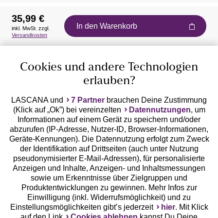
35,99 €
In den Warenkorb
inkl. MwSt. zzgl.
Auszeichnungen
Versandkosten
Cookies und andere Technologien
erlauben?
LASCANA und
7 Partner
brauchen Deine Zustimmung
(Klick auf „Ok”) bei vereinzelten
Datennutzungen
, um
Geprüfte Sicherheit
Informationen auf einem Gerät zu speichern und/oder
abzurufen (IP-Adresse, Nutzer-ID, Browser-Informationen,
Geräte-Kennungen). Die Datennutzung erfolgt zum Zweck
der Identifikation auf Drittseiten (auch unter Nutzung
pseudonymisierter E-Mail-Adressen), für personalisierte
Anzeigen und Inhalte, Anzeigen- und Inhaltsmessungen
Unsere Apps
sowie um Erkenntnisse über Zielgruppen und
Produktentwicklungen zu gewinnen. Mehr Infos zur
Einwilligung (inkl. Widerrufsmöglichkeit) und zu
Einstellungsmöglichkeiten gibt’s jederzeit
hier
. Mit Klick
auf den Link
Cookies ablehnen
kannst Du Deine