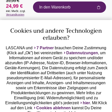
39,99 €
24,99 €
In den Warenkorb
inkl. MwSt. zzgl.
Auszeichnungen
Versandkosten
Cookies und andere Technologien
erlauben?
LASCANA und
7 Partner
brauchen Deine Zustimmung
(Klick auf „Ok”) bei vereinzelten
Datennutzungen
, um
Geprüfte Sicherheit
Informationen auf einem Gerät zu speichern und/oder
abzurufen (IP-Adresse, Nutzer-ID, Browser-Informationen,
Geräte-Kennungen). Die Datennutzung erfolgt zum Zweck
der Identifikation auf Drittseiten (auch unter Nutzung
pseudonymisierter E-Mail-Adressen), für personalisierte
Anzeigen und Inhalte, Anzeigen- und Inhaltsmessungen
Unsere Apps
sowie um Erkenntnisse über Zielgruppen und
Produktentwicklungen zu gewinnen. Mehr Infos zur
Einwilligung (inkl. Widerrufsmöglichkeit) und zu
Einstellungsmöglichkeiten gibt’s jederzeit
hier
. Mit Klick
auf den Link
Cookies ablehnen
kannst Du Deine