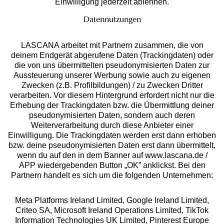
Einwilligung jederzeit ablehnen.
Datennutzungen
LASCANA arbeitet mit Partnern zusammen, die von
deinem Endgerät abgerufene Daten (Trackingdaten) oder
die von uns übermittelten pseudonymisierten Daten zur
Services
Aussteuerung unserer Werbung sowie auch zu eigenen
Zwecken (z.B. Profilbildungen) / zu Zwecken Dritter
Beratung
verarbeiten. Vor diesem Hintergrund erfordert nicht nur die
Erhebung der Trackingdaten bzw. die Übermittlung deiner
pseudonymisierten Daten, sondern auch deren
Über uns
Weiterverarbeitung durch diese Anbieter einer
Einwilligung. Die Trackingdaten werden erst dann erhoben
bzw. deine pseudonymisierten Daten erst dann übermittelt,
Rechtliches
wenn du auf den in dem Banner auf www.lascana.de /
APP wiedergebenden Button „OK” anklickst. Bei den
Partnern handelt es sich um die folgenden Unternehmen:
Meta Platforms Ireland Limited, Google Ireland Limited,
Criteo SA, Microsoft Ireland Operations Limited, TikTok
Alle Preise inkl. MwSt., zzgl.
Versandkosten
Information Technologies UK Limited, Pinterest Europe
** Bonität vorausgesetzt, berechtigt zur Bonitätsprüfung