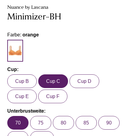
Nuance by Lascana
Minimizer-BH
Farbe:
orange
Cup:
Cup B
Cup C
Cup D
Cup E
Cup F
Unterbrustweite:
70
75
80
85
90