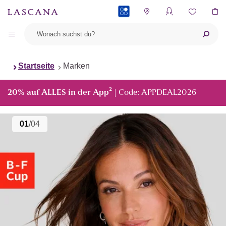
PAYBACK
Startseite
Marken
²
20% auf ALLES in der App
| Code: APPDEAL2026
01
/04