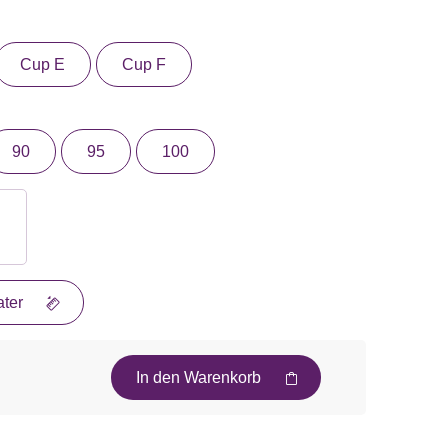
Cup E
Cup F
90
95
100
ter
In den Warenkorb