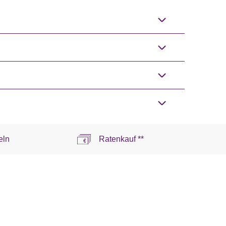
eln
Ratenkauf **