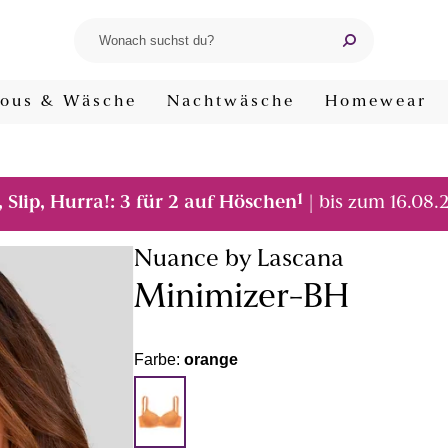
ous & Wäsche
Nachtwäsche
Homewear
1
, Slip, Hurra!: 3 für 2 auf Höschen
| bis zum 16.08.
Nuance by Lascana
Minimizer-BH
Farbe:
orange