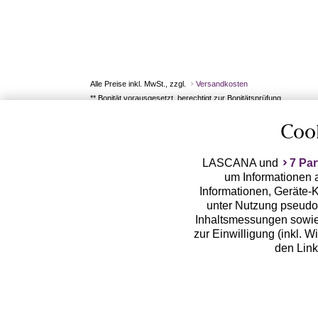
Alle Preise inkl. MwSt., zzgl.
Versandkosten
** Bonität vorausgesetzt, berechtigt zur Bonitätsprüfung
Coo
LASCANA und
7 Par
um Informationen a
Informationen, Geräte-K
unter Nutzung pseudon
Inhaltsmessungen sowie
zur Einwilligung (inkl. W
den Lin
LASCANA arbeitet mit Pa