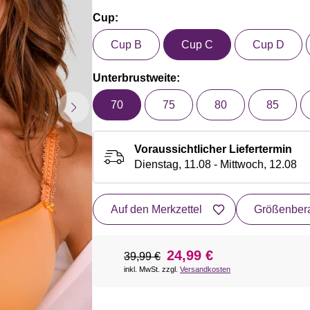
Cup:
Cup B
Cup C
Cup D
Unterbrustweite:
70
75
80
85
Voraussichtlicher Liefertermin
Dienstag, 11.08 - Mittwoch, 12.08
Auf den Merkzettel
Größenbera
24,99 €
39,99 €
inkl. MwSt. zzgl.
Versandkosten