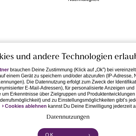
kies und andere Technologien erlau
tner
brauchen Deine Zustimmung (Klick auf „Ok”) bei vereinzel
uf einem Gerät zu speichern und/oder abzurufen (IP-Adresse, 
ennungen). Die Datennutzung erfolgt zum Zweck der Identifikati
ymisierter E-Mail-Adressen), für personalisierte Anzeigen und 
 um Erkenntnisse über Zielgruppen und Produktentwicklungen 
iderrufsmöglichkeit) und zu Einstellungsmöglichkeiten gibt’s jed
k
Cookies ablehnen
kannst Du Deine Einwilligung jederzeit 
Datennutzungen
rtnern zusammen, die von deinem Endgerät abgerufene Daten 
O.K.