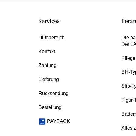
Services
Berat
Hilfebereich
Die pa
Der L
Kontakt
Pfleg
Zahlung
BH-Ty
Lieferung
Slip-T
Rücksendung
Figur-
Bestellung
Badem
PAYBACK
Alles 