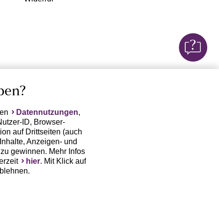
ben?
ten
Datennutzungen
,
Nutzer-ID, Browser-
on auf Drittseiten (auch
Inhalte, Anzeigen- und
zu gewinnen. Mehr Infos
erzeit
hier
. Mit Klick auf
ablehnen.
(Trackingdaten) oder die