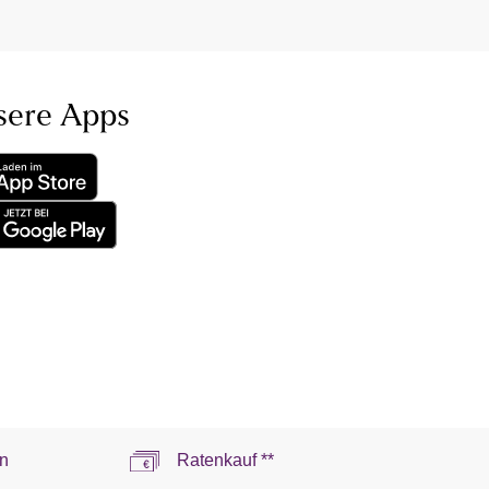
sere Apps
n
Ratenkauf **