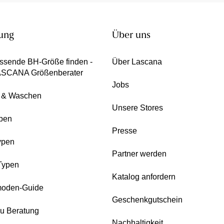
ung
Über uns
ssende BH-Größe finden -
Über Lascana
ASCANA Größenberater
Jobs
e & Waschen
Unsere Stores
pen
Presse
ypen
Partner werden
Typen
Katalog anfordern
oden-Guide
Geschenkgutschein
zu Beratung
Nachhaltigkeit