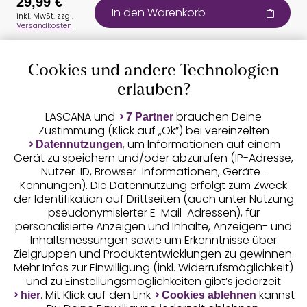
29,99 €
In den Warenkorb
inkl. MwSt. zzgl.
Versandkosten
Cookies und andere Technologien
Auszeichnungen
erlauben?
LASCANA und
brauchen Deine
7 Partner
Zustimmung (Klick auf „Ok”) bei vereinzelten
, um Informationen auf einem
Datennutzungen
Gerät zu speichern und/oder abzurufen (IP-Adresse,
Nutzer-ID, Browser-Informationen, Geräte-
Kennungen). Die Datennutzung erfolgt zum Zweck
der Identifikation auf Drittseiten (auch unter Nutzung
pseudonymisierter E-Mail-Adressen), für
Geprüfte Sicherheit
personalisierte Anzeigen und Inhalte, Anzeigen- und
Inhaltsmessungen sowie um Erkenntnisse über
Zielgruppen und Produktentwicklungen zu gewinnen.
Mehr Infos zur Einwilligung (inkl. Widerrufsmöglichkeit)
und zu Einstellungsmöglichkeiten gibt’s jederzeit
Unsere Apps
. Mit Klick auf den Link
kannst
hier
Cookies ablehnen