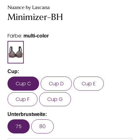
Nuance by Lascana
Minimizer-BH
Farbe:
multi-color
Cup:
Cup C
Cup D
Cup E
Cup F
Cup G
Unterbrustweite:
75
80