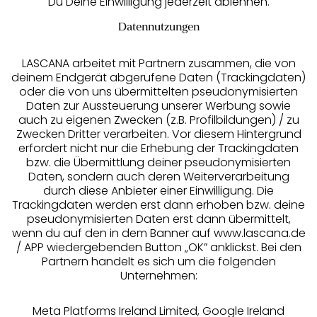
Du Deine Einwilligung jederzeit ablehnen.
Datennutzungen
LASCANA arbeitet mit Partnern zusammen, die von
deinem Endgerät abgerufene Daten (Trackingdaten)
oder die von uns übermittelten pseudonymisierten
Daten zur Aussteuerung unserer Werbung sowie
auch zu eigenen Zwecken (z.B. Profilbildungen) / zu
Zwecken Dritter verarbeiten. Vor diesem Hintergrund
erfordert nicht nur die Erhebung der Trackingdaten
Services
bzw. die Übermittlung deiner pseudonymisierten
Daten, sondern auch deren Weiterverarbeitung
durch diese Anbieter einer Einwilligung. Die
Beratung
Trackingdaten werden erst dann erhoben bzw. deine
pseudonymisierten Daten erst dann übermittelt,
Über uns
wenn du auf den in dem Banner auf www.lascana.de
/ APP wiedergebenden Button „OK” anklickst. Bei den
Partnern handelt es sich um die folgenden
Rechtliches
Unternehmen:
Meta Platforms Ireland Limited, Google Ireland