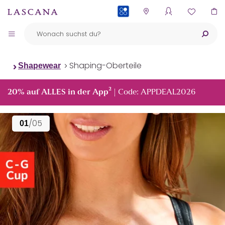
PAYBACK
Shaping-Oberteile
Shapewear
²
20% auf ALLES in der App
| Code: APPDEAL2026
/05
01