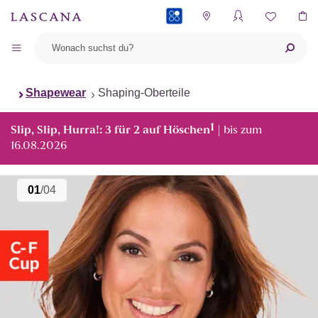
PAYBACK
Shapewear
Shaping-Oberteile
1
Slip, Slip, Hurra!: 3 für 2 auf Höschen
| bis zum
16.08.2026
01
/04