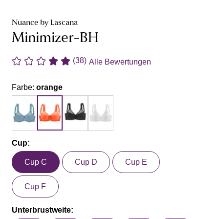
Nuance by Lascana
Minimizer-BH
(38)
Alle Bewertungen
Farbe:
orange
Cup:
Cup C
Cup D
Cup E
Cup F
Unterbrustweite: