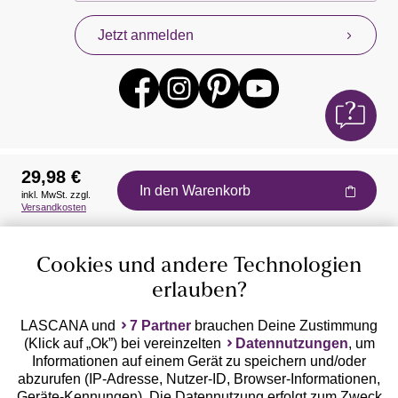
Jetzt anmelden
29,98 €
In den Warenkorb
inkl. MwSt. zzgl.
Auszeichnungen
Versandkosten
Cookies und andere Technologien
erlauben?
LASCANA und
7 Partner
brauchen Deine Zustimmung
(Klick auf „Ok”) bei vereinzelten
Datennutzungen
, um
Geprüfte Sicherheit
Informationen auf einem Gerät zu speichern und/oder
abzurufen (IP-Adresse, Nutzer-ID, Browser-Informationen,
Geräte-Kennungen). Die Datennutzung erfolgt zum Zweck