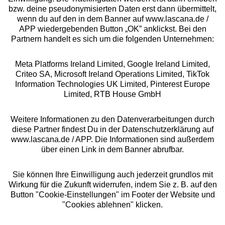
bzw. deine pseudonymisierten Daten erst dann übermittelt,
Rechtliches
wenn du auf den in dem Banner auf www.lascana.de /
APP wiedergebenden Button „OK” anklickst. Bei den
Partnern handelt es sich um die folgenden Unternehmen:
Meta Platforms Ireland Limited, Google Ireland Limited,
Criteo SA, Microsoft Ireland Operations Limited, TikTok
Alle Preise inkl. MwSt., zzgl.
Versandkosten
Information Technologies UK Limited, Pinterest Europe
** Bonität vorausgesetzt, berechtigt zur Bonitätsprüfung
Limited, RTB House GmbH
Weitere Informationen zu den Datenverarbeitungen durch
diese Partner findest Du in der Datenschutzerklärung auf
www.lascana.de / APP. Die Informationen sind außerdem
über einen Link in dem Banner abrufbar.
Sie können Ihre Einwilligung auch jederzeit grundlos mit
Wirkung für die Zukunft widerrufen, indem Sie z. B. auf den
Button "Cookie-Einstellungen" im Footer der Website und
"Cookies ablehnen" klicken.