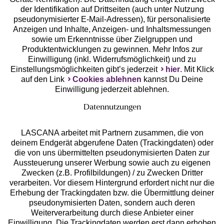
der Identifikation auf Drittseiten (auch unter Nutzung
pseudonymisierter E-Mail-Adressen), für personalisierte
Anzeigen und Inhalte, Anzeigen- und Inhaltsmessungen
Unsere Apps
sowie um Erkenntnisse über Zielgruppen und
Produktentwicklungen zu gewinnen. Mehr Infos zur
Einwilligung (inkl. Widerrufsmöglichkeit) und zu
Einstellungsmöglichkeiten gibt’s jederzeit
hier
. Mit Klick
auf den Link
Cookies ablehnen
kannst Du Deine
Einwilligung jederzeit ablehnen.
Datennutzungen
LASCANA arbeitet mit Partnern zusammen, die von
deinem Endgerät abgerufene Daten (Trackingdaten) oder
die von uns übermittelten pseudonymisierten Daten zur
Services
Aussteuerung unserer Werbung sowie auch zu eigenen
Zwecken (z.B. Profilbildungen) / zu Zwecken Dritter
Beratung
verarbeiten. Vor diesem Hintergrund erfordert nicht nur die
Erhebung der Trackingdaten bzw. die Übermittlung deiner
pseudonymisierten Daten, sondern auch deren
Über uns
Weiterverarbeitung durch diese Anbieter einer
Einwilligung. Die Trackingdaten werden erst dann erhoben