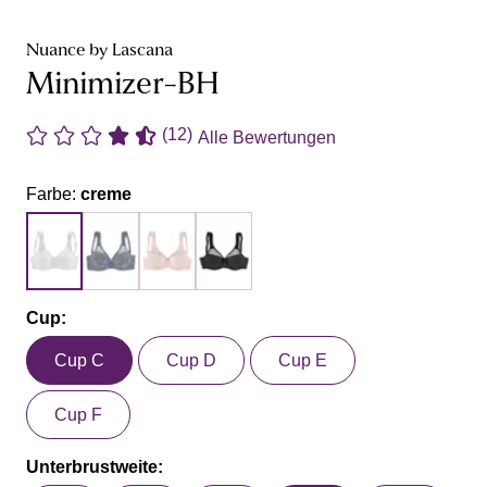
Nuance by Lascana
Minimizer-BH
(12)
Alle Bewertungen
Farbe:
creme
Cup:
Cup C
Cup D
Cup E
Cup F
Unterbrustweite: