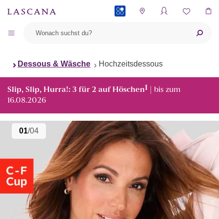
PAYBACK
Dessous & Wäsche
Hochzeitsdessous
1
Slip, Slip, Hurra!: 3 für 2 auf Höschen
| bis zum
16.08.2026
01
/04