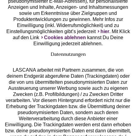
pseudonymisierter E-Mail-Adressen), für personalisierte
Anzeigen und Inhalte, Anzeigen- und Inhaltsmessungen
Unsere Apps
sowie um Erkenntnisse über Zielgruppen und
Produktentwicklungen zu gewinnen. Mehr Infos zur
Einwilligung (inkl. Widerrufsmöglichkeit) und zu
Einstellungsmöglichkeiten gibt’s jederzeit
hier
. Mit Klick
auf den Link
Cookies ablehnen
kannst Du Deine
Einwilligung jederzeit ablehnen.
Datennutzungen
LASCANA arbeitet mit Partnern zusammen, die von
deinem Endgerät abgerufene Daten (Trackingdaten) oder
die von uns übermittelten pseudonymisierten Daten zur
Services
Aussteuerung unserer Werbung sowie auch zu eigenen
Zwecken (z.B. Profilbildungen) / zu Zwecken Dritter
Beratung
verarbeiten. Vor diesem Hintergrund erfordert nicht nur die
Erhebung der Trackingdaten bzw. die Übermittlung deiner
pseudonymisierten Daten, sondern auch deren
Über uns
Weiterverarbeitung durch diese Anbieter einer
Einwilligung. Die Trackingdaten werden erst dann erhoben
bzw. deine pseudonymisierten Daten erst dann übermittelt,
Rechtliches