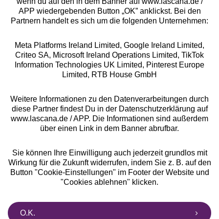
wenn du auf den in dem Banner auf www.lascana.de /
APP wiedergebenden Button „OK” anklickst. Bei den
Partnern handelt es sich um die folgenden Unternehmen:
Meta Platforms Ireland Limited, Google Ireland Limited,
Criteo SA, Microsoft Ireland Operations Limited, TikTok
Alle Preise inkl. MwSt., zzgl.
Versandkosten
Information Technologies UK Limited, Pinterest Europe
** Bonität vorausgesetzt, berechtigt zur Bonitätsprüfung
Limited, RTB House GmbH
Weitere Informationen zu den Datenverarbeitungen durch
diese Partner findest Du in der Datenschutzerklärung auf
www.lascana.de / APP. Die Informationen sind außerdem
über einen Link in dem Banner abrufbar.
Sie können Ihre Einwilligung auch jederzeit grundlos mit
Wirkung für die Zukunft widerrufen, indem Sie z. B. auf den
Button "Cookie-Einstellungen" im Footer der Website und
"Cookies ablehnen" klicken.
O.K.