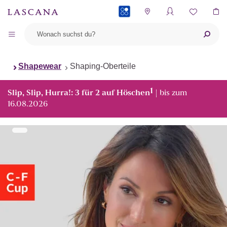
PAYBACK
Shapewear
Shaping-Oberteile
1
Slip, Slip, Hurra!: 3 für 2 auf Höschen
| bis zum
16.08.2026