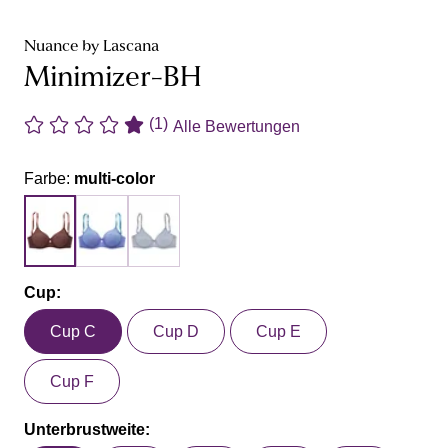
Nuance by Lascana
Minimizer-BH
(1)
Alle Bewertungen
Farbe:
multi-color
Cup:
Cup C
Cup D
Cup E
Cup F
Unterbrustweite: