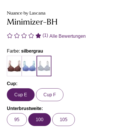
Nuance by Lascana
Minimizer-BH
(1)
Alle Bewertungen
Farbe:
silbergrau
Cup:
Cup E
Cup F
Unterbrustweite:
95
100
105