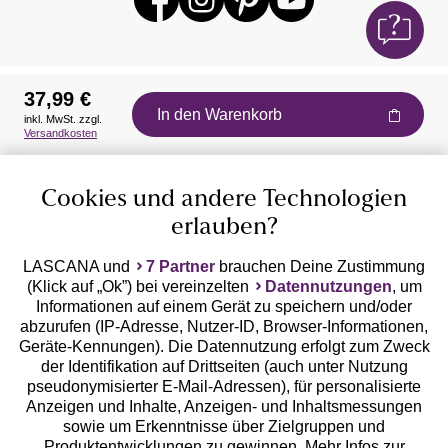
37,99 €
In den Warenkorb
inkl. MwSt. zzgl.
Auszeichnungen
Versandkosten
Cookies und andere Technologien
erlauben?
LASCANA und
7 Partner
brauchen Deine Zustimmung
(Klick auf „Ok”) bei vereinzelten
Datennutzungen
, um
Geprüfte Sicherheit
Informationen auf einem Gerät zu speichern und/oder
abzurufen (IP-Adresse, Nutzer-ID, Browser-Informationen,
Geräte-Kennungen). Die Datennutzung erfolgt zum Zweck
der Identifikation auf Drittseiten (auch unter Nutzung
pseudonymisierter E-Mail-Adressen), für personalisierte
Anzeigen und Inhalte, Anzeigen- und Inhaltsmessungen
Unsere Apps
sowie um Erkenntnisse über Zielgruppen und
Produktentwicklungen zu gewinnen. Mehr Infos zur