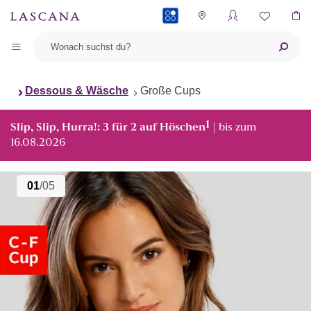
PAYBACK
Dessous & Wäsche
Große Cups
1
Slip, Slip, Hurra!: 3 für 2 auf Höschen
| bis zum
16.08.2026
01
/05