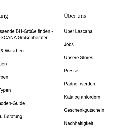
ung
Über uns
ssende BH-Größe finden -
Über Lascana
ASCANA Größenberater
Jobs
e & Waschen
Unsere Stores
pen
Presse
ypen
Partner werden
Typen
Katalog anfordern
oden-Guide
Geschenkgutschein
zu Beratung
Nachhaltigkeit