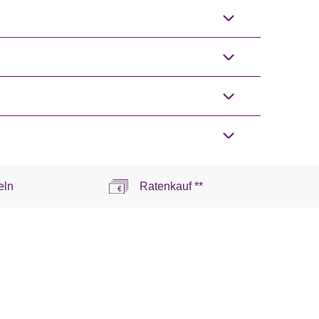
eln
Ratenkauf **