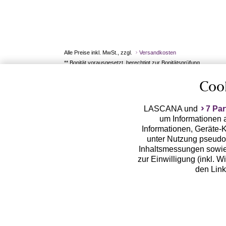
Alle Preise inkl. MwSt., zzgl.
Versandkosten
** Bonität vorausgesetzt, berechtigt zur Bonitätsprüfung
Coo
LASCANA und
7 Par
um Informationen a
Informationen, Geräte-K
unter Nutzung pseudon
Inhaltsmessungen sowie
zur Einwilligung (inkl. W
den Lin
LASCANA arbeitet mit Pa
von uns übermittelte