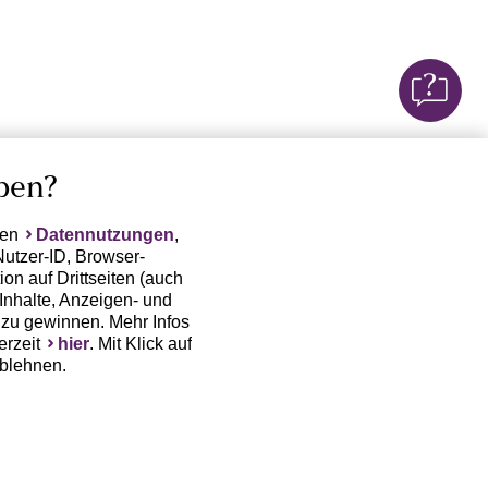
ben?
ten
Datennutzungen
,
Nutzer-ID, Browser-
on auf Drittseiten (auch
Inhalte, Anzeigen- und
zu gewinnen. Mehr Infos
erzeit
hier
. Mit Klick auf
ablehnen.
(Trackingdaten) oder die
sowie auch zu eigenen