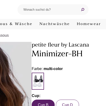
ous & Wäsche
Nachtwäsche
Homewear
ssous
petite fleur by Lascana
Minimizer-BH
Farbe:
multi-color
Cup:
Cup B
Cup D