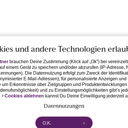
kies und andere Technologien erlau
tner
brauchen Deine Zustimmung (Klick auf „Ok”) bei vereinzel
uf einem Gerät zu speichern und/oder abzurufen (IP-Adresse, 
ennungen). Die Datennutzung erfolgt zum Zweck der Identifikati
ymisierter E-Mail-Adressen), für personalisierte Anzeigen und 
 um Erkenntnisse über Zielgruppen und Produktentwicklungen 
iderrufsmöglichkeit) und zu Einstellungsmöglichkeiten gibt’s jed
k
Cookies ablehnen
kannst Du Deine Einwilligung jederzeit 
Datennutzungen
rtnern zusammen, die von deinem Endgerät abgerufene Daten 
O.K.
n pseudonymisierten Daten zur Aussteuerung unserer Werbung 