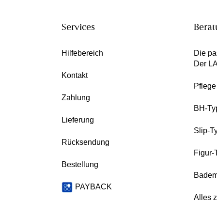
Services
Berat
Hilfebereich
Die pa
Der L
Kontakt
Pfleg
Zahlung
BH-Ty
Lieferung
Slip-T
Rücksendung
Figur-
Bestellung
Badem
PAYBACK
Alles 