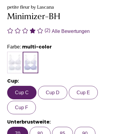
petite fleur by Lascana
Minimizer-BH
(2)
Alle Bewertungen
multi-color
Farbe:
Cup:
Cup C
Cup D
Cup E
Cup F
Unterbrustweite:
70
80
85
90