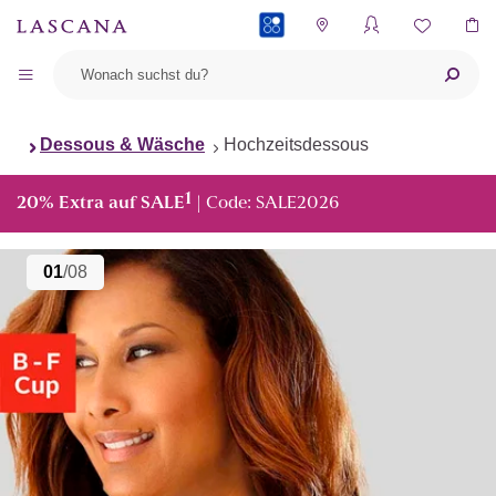
PAYBACK
Dessous & Wäsche
Hochzeitsdessous
1
20% Extra auf SALE
| Code: SALE2026
01
/08