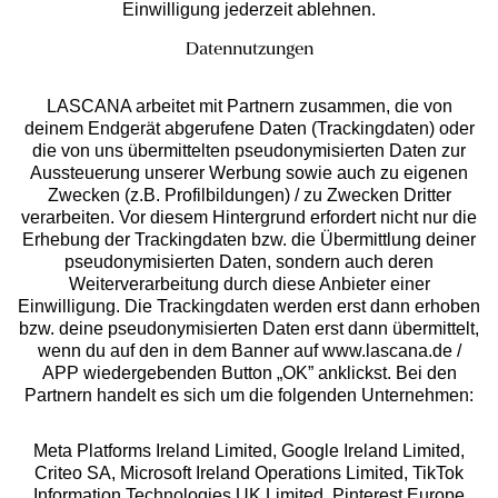
Einwilligung jederzeit ablehnen.
Datennutzungen
LASCANA arbeitet mit Partnern zusammen, die von
deinem Endgerät abgerufene Daten (Trackingdaten) oder
die von uns übermittelten pseudonymisierten Daten zur
Services
Aussteuerung unserer Werbung sowie auch zu eigenen
Zwecken (z.B. Profilbildungen) / zu Zwecken Dritter
Beratung
verarbeiten. Vor diesem Hintergrund erfordert nicht nur die
Erhebung der Trackingdaten bzw. die Übermittlung deiner
pseudonymisierten Daten, sondern auch deren
Über uns
Weiterverarbeitung durch diese Anbieter einer
Einwilligung. Die Trackingdaten werden erst dann erhoben
bzw. deine pseudonymisierten Daten erst dann übermittelt,
Rechtliches
wenn du auf den in dem Banner auf www.lascana.de /
APP wiedergebenden Button „OK” anklickst. Bei den
Partnern handelt es sich um die folgenden Unternehmen:
Meta Platforms Ireland Limited, Google Ireland Limited,
Criteo SA, Microsoft Ireland Operations Limited, TikTok
Alle Preise inkl. MwSt., zzgl.
Versandkosten
Information Technologies UK Limited, Pinterest Europe
** Bonität vorausgesetzt, berechtigt zur Bonitätsprüfung