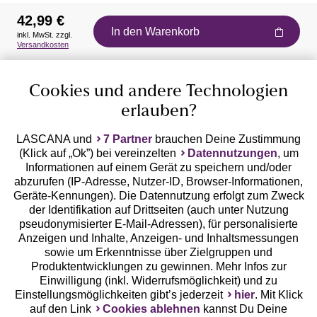
42,99 €
In den Warenkorb
inkl. MwSt. zzgl.
Auszeichnungen
Versandkosten
Cookies und andere Technologien
erlauben?
LASCANA und
7 Partner
brauchen Deine Zustimmung
(Klick auf „Ok”) bei vereinzelten
Datennutzungen
, um
Geprüfte Sicherheit
Informationen auf einem Gerät zu speichern und/oder
abzurufen (IP-Adresse, Nutzer-ID, Browser-Informationen,
Geräte-Kennungen). Die Datennutzung erfolgt zum Zweck
der Identifikation auf Drittseiten (auch unter Nutzung
pseudonymisierter E-Mail-Adressen), für personalisierte
Anzeigen und Inhalte, Anzeigen- und Inhaltsmessungen
Unsere Apps
sowie um Erkenntnisse über Zielgruppen und
Produktentwicklungen zu gewinnen. Mehr Infos zur
Einwilligung (inkl. Widerrufsmöglichkeit) und zu
Einstellungsmöglichkeiten gibt’s jederzeit
hier
. Mit Klick
auf den Link
Cookies ablehnen
kannst Du Deine