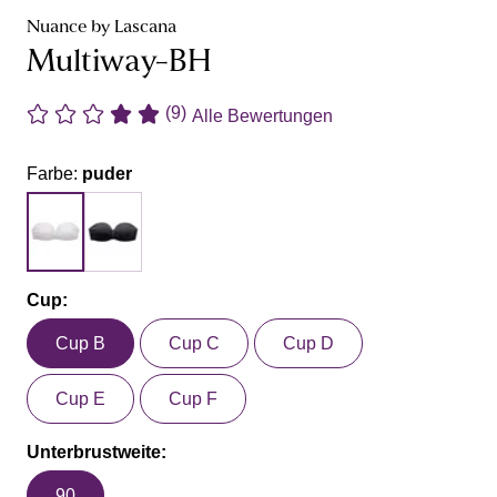
Nuance by Lascana
Multiway-BH
(9)
Alle Bewertungen
Farbe:
puder
Cup:
Cup B
Cup C
Cup D
Cup E
Cup F
Unterbrustweite:
90