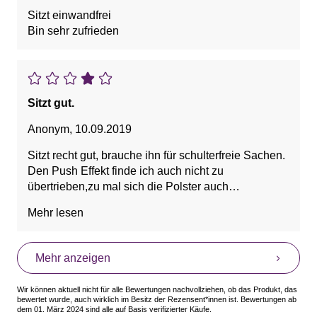
Sitzt einwandfrei
Bin sehr zufrieden
Sitzt gut.
Anonym
,
10.09.2019
Sitzt recht gut, brauche ihn für schulterfreie Sachen.
Den Push Effekt finde ich auch nicht zu
übertrieben,zu mal sich die Polster auch
rausnehmen lassen. Nur der Verschluss mit vier
Mehr lesen
Häkchen ist zu breit, da ist es etwas unbequem,
aber okay für ein paar Stunden tragen. Zwei, drei
hätten für mich gereicht. Die Träger lassen sich gut
Mehr anzeigen
abnehmen.
Wir können aktuell nicht für alle Bewertungen nachvollziehen, ob das Produkt, das
bewertet wurde, auch wirklich im Besitz der Rezensent*innen ist. Bewertungen ab
dem 01. März 2024 sind alle auf Basis verifizierter Käufe.