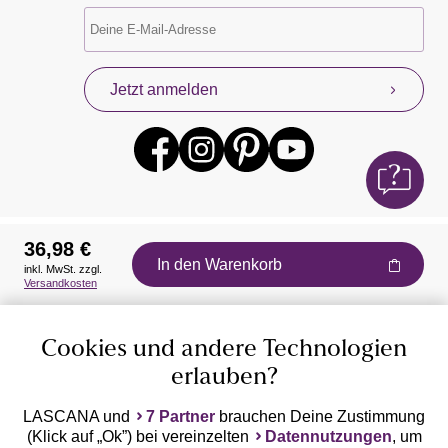
Jetzt anmelden
36,98 €
In den Warenkorb
inkl. MwSt. zzgl.
Auszeichnungen
Versandkosten
Cookies und andere Technologien
erlauben?
LASCANA und
7 Partner
brauchen Deine Zustimmung
(Klick auf „Ok”) bei vereinzelten
Datennutzungen
, um