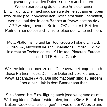
pseudonymisierten Daten, sondern auch deren
Über uns
Weiterverarbeitung durch diese Anbieter einer
Einwilligung. Die Trackingdaten werden erst dann erhoben
bzw. deine pseudonymisierten Daten erst dann übermittelt,
Rechtliches
wenn du auf den in dem Banner auf www.lascana.de /
APP wiedergebenden Button „OK” anklickst. Bei den
Partnern handelt es sich um die folgenden Unternehmen:
Meta Platforms Ireland Limited, Google Ireland Limited,
Criteo SA, Microsoft Ireland Operations Limited, TikTok
Alle Preise inkl. MwSt., zzgl.
Versandkosten
Information Technologies UK Limited, Pinterest Europe
** Bonität vorausgesetzt, berechtigt zur Bonitätsprüfung
Limited, RTB House GmbH
Weitere Informationen zu den Datenverarbeitungen durch
diese Partner findest Du in der Datenschutzerklärung auf
www.lascana.de / APP. Die Informationen sind außerdem
über einen Link in dem Banner abrufbar.
Sie können Ihre Einwilligung auch jederzeit grundlos mit
Wirkung für die Zukunft widerrufen, indem Sie z. B. auf den
Button "Cookie-Einstellungen" im Footer der Website und