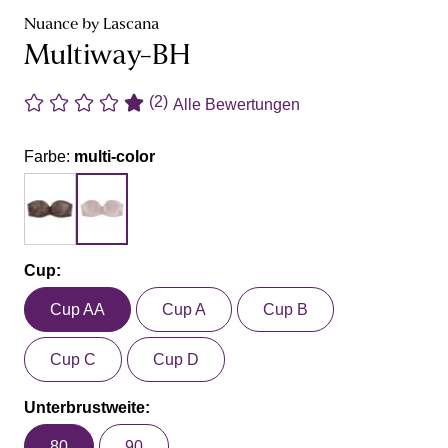
Nuance by Lascana
Multiway-BH
(2)
Alle Bewertungen
Farbe:
multi-color
Cup:
Cup AA
Cup A
Cup B
Cup C
Cup D
Unterbrustweite:
80
90