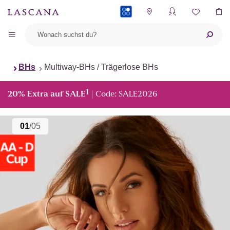
PAYBACK
BHs
Multiway-BHs / Trägerlose BHs
1
20% Extra auf SALE
| Code: SALE2026
01
/05