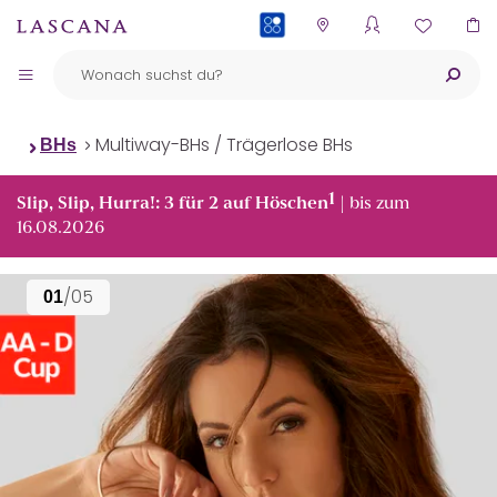
PAYBACK
Multiway-BHs / Trägerlose BHs
BHs
1
Slip, Slip, Hurra!: 3 für 2 auf Höschen
| bis zum
16.08.2026
/05
01