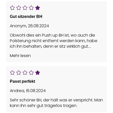
Gut sitzender BH
Anonym
,
26.08.2024
Obwohl dies ein Push up BH ist, wo auch die
Polsterung nicht entfernt werden kann, habe
ich ihn behalten, denn er sitz wirklich gut.
Ich habe ihn allerdings eine Grösse größer 80C
Mehr lesen
statt 80B) bestellt, damit der Pushup-Effekt
abgemildert wird.
Ich mag Push-Up BHs eigentlich nicht. Hier habe
ich eine Ausnahme gemacht, weil die
Polsterung nicht zu übertrieben war und auch
Passt perfekt
mehrere Träger dabei waren. Die waren lang
genug, damit man sie über Kreuz tragen kann.
Andrea
,
16.08.2024
Mit dieser Lösung rutschen mir die Träger auch
Sehr schöner BH, der hält was er verspricht. Man
nicht von den Schultern.
kann ihn sehr gut trägerlos tragen.