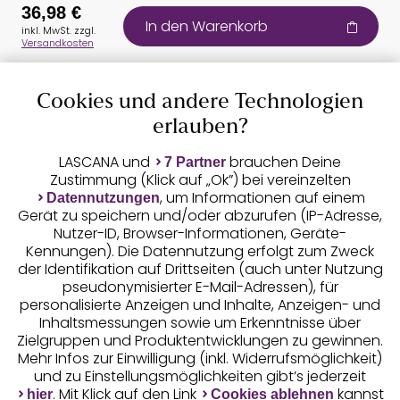
36,98 €
In den Warenkorb
inkl. MwSt. zzgl.
Versandkosten
Cookies und andere Technologien
Auszeichnungen
erlauben?
LASCANA und
brauchen Deine
7 Partner
Zustimmung (Klick auf „Ok”) bei vereinzelten
, um Informationen auf einem
Datennutzungen
Gerät zu speichern und/oder abzurufen (IP-Adresse,
Nutzer-ID, Browser-Informationen, Geräte-
Kennungen). Die Datennutzung erfolgt zum Zweck
der Identifikation auf Drittseiten (auch unter Nutzung
pseudonymisierter E-Mail-Adressen), für
Geprüfte Sicherheit
personalisierte Anzeigen und Inhalte, Anzeigen- und
Inhaltsmessungen sowie um Erkenntnisse über
Zielgruppen und Produktentwicklungen zu gewinnen.
Mehr Infos zur Einwilligung (inkl. Widerrufsmöglichkeit)
und zu Einstellungsmöglichkeiten gibt’s jederzeit
Unsere Apps
. Mit Klick auf den Link
kannst
hier
Cookies ablehnen