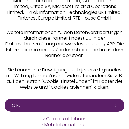
Meta Platforms Ireland Limited, Google Ireland
Limited, Criteo SA, Microsoft Ireland Operations
Limited, TikTok Information Technologies UK Limited,
Pinterest Europe Limited, RTB House GmbH
Alle Preise inkl. MwSt., zzgl.
Versandkosten
** Bonität vorausgesetzt, berechtigt zur Bonitätsprüfung
Weitere Informationen zu den Datenverarbeitungen
durch diese Partner findest Du in der
Datenschutzerklärung auf www.lascana.de / APP. Die
Informationen sind außerdem über einen Link in dem
Banner abrufbar.
Sie können Ihre Einwilligung auch jederzeit grundlos
mit Wirkung für die Zukunft widerrufen, indem Sie z. B.
auf den Button "Cookie-Einstellungen" im Footer der
Website und "Cookies ablehnen" klicken.
O.K.
Cookies ablehnen
Mehr Informationen