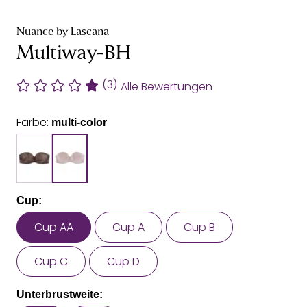
Nuance by Lascana
Multiway-BH
(3)
Alle Bewertungen
Farbe:
multi-color
Cup:
Cup AA
Cup A
Cup B
Cup C
Cup D
Unterbrustweite: