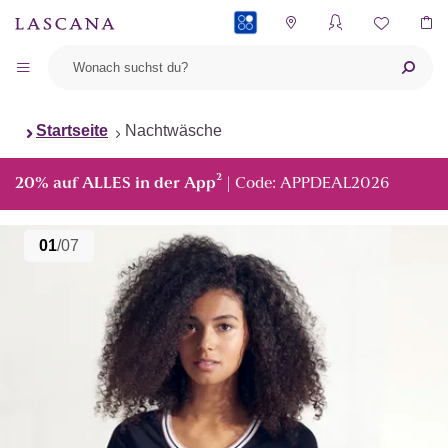
PAYBACK
Startseite
Nachtwäsche
²
20% auf ALLES in der App
| Code: APPDEAL2026
01
/07