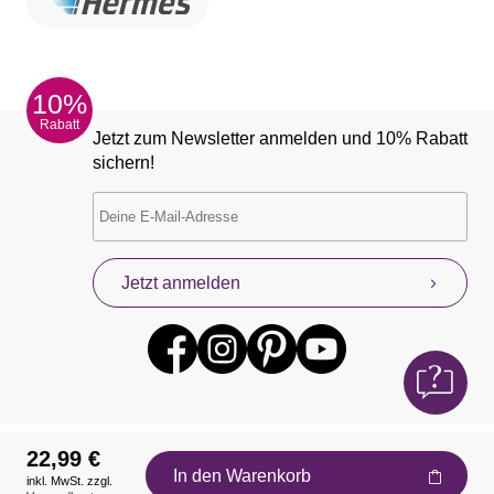
10%
Rabatt
Jetzt zum Newsletter anmelden und 10% Rabatt
sichern!
Jetzt anmelden
22,99 €
In den Warenkorb
inkl. MwSt. zzgl.
Auszeichnungen