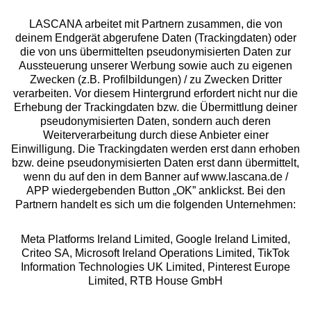
LASCANA arbeitet mit Partnern zusammen, die von
deinem Endgerät abgerufene Daten (Trackingdaten) oder
die von uns übermittelten pseudonymisierten Daten zur
Services
Aussteuerung unserer Werbung sowie auch zu eigenen
Zwecken (z.B. Profilbildungen) / zu Zwecken Dritter
Beratung
verarbeiten. Vor diesem Hintergrund erfordert nicht nur die
Erhebung der Trackingdaten bzw. die Übermittlung deiner
pseudonymisierten Daten, sondern auch deren
Über uns
Weiterverarbeitung durch diese Anbieter einer
Einwilligung. Die Trackingdaten werden erst dann erhoben
bzw. deine pseudonymisierten Daten erst dann übermittelt,
Rechtliches
wenn du auf den in dem Banner auf www.lascana.de /
APP wiedergebenden Button „OK” anklickst. Bei den
Partnern handelt es sich um die folgenden Unternehmen:
Meta Platforms Ireland Limited, Google Ireland Limited,
Criteo SA, Microsoft Ireland Operations Limited, TikTok
Alle Preise inkl. MwSt., zzgl.
Versandkosten
Information Technologies UK Limited, Pinterest Europe
** Bonität vorausgesetzt, berechtigt zur Bonitätsprüfung
Limited, RTB House GmbH