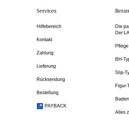
Services
Berat
Hilfebereich
Die pa
Der L
Kontakt
Pfleg
Zahlung
BH-Ty
Lieferung
Slip-T
Rücksendung
Figur-
Bestellung
Badem
PAYBACK
Alles 