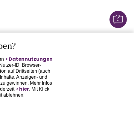
ben?
Datennutzungen
ten
Nutzer-ID, Browser-
on auf Drittseiten (auch
Inhalte, Anzeigen- und
zu gewinnen. Mehr Infos
hier
ederzeit
. Mit Klick
it ablehnen.
(Trackingdaten) oder die
sowie auch zu eigenen
 erfordert nicht nur die