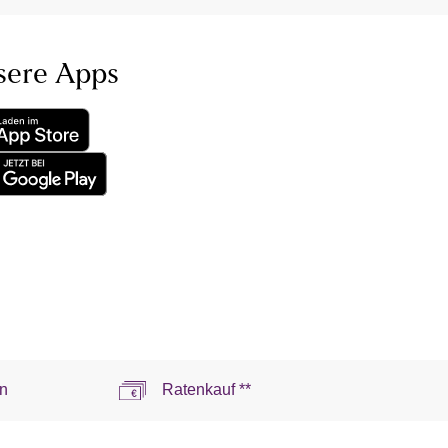
sere Apps
n
Ratenkauf **