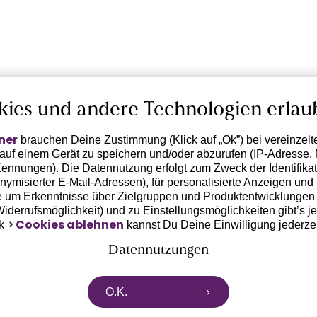
kies und andere Technologien erlau
ner
brauchen Deine Zustimmung (Klick auf „Ok”) bei vereinzel
 auf einem Gerät zu speichern und/oder abzurufen (IP-Adresse, 
ennungen). Die Datennutzung erfolgt zum Zweck der Identifikati
ymisierter E-Mail-Adressen), für personalisierte Anzeigen und 
 um Erkenntnisse über Zielgruppen und Produktentwicklungen 
 Widerrufsmöglichkeit) und zu Einstellungsmöglichkeiten gibt’s j
Cookies ablehnen
nk
kannst Du Deine Einwilligung jederze
Datennutzungen
rtnern zusammen, die von deinem Endgerät abgerufene Daten 
O.K.
n pseudonymisierten Daten zur Aussteuerung unserer Werbung 
dungen) / zu Zwecken Dritter verarbeiten. Vor diesem Hintergrund