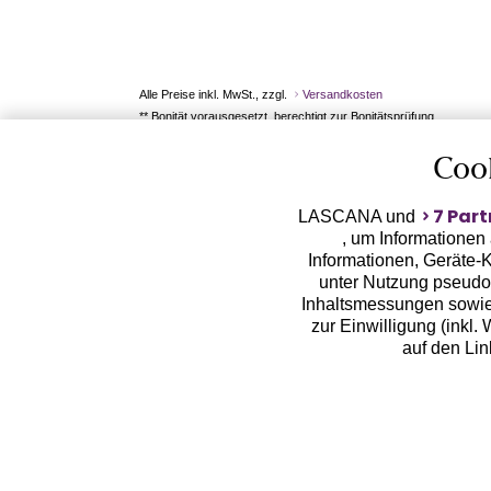
Alle Preise inkl. MwSt., zzgl.
Versandkosten
** Bonität vorausgesetzt, berechtigt zur Bonitätsprüfung
Coo
7 Part
LASCANA und
, um Informationen
Informationen, Geräte-K
unter Nutzung pseudon
Inhaltsmessungen sowie
zur Einwilligung (inkl.
auf den Li
LASCANA arbeitet mit Pa
von uns übermittelte
Zwecken (z.B. Profilbil