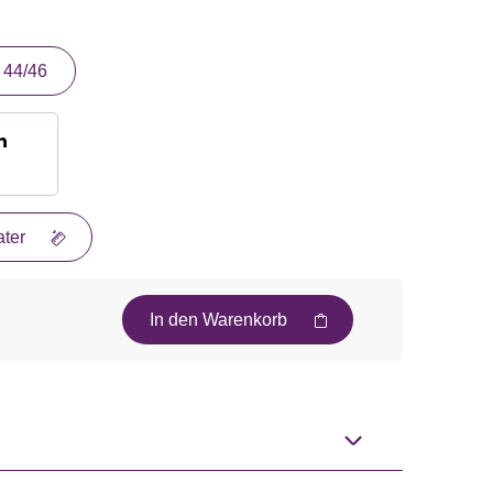
44/46
n
ter
In den Warenkorb