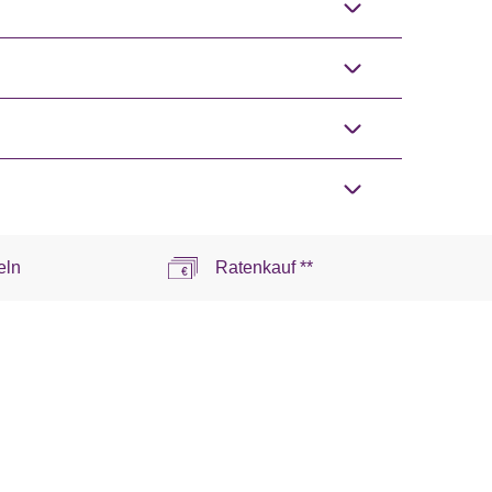
eln
Ratenkauf **