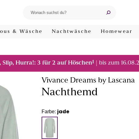
ous & Wäsche
Nachtwäsche
Homewear
1
, Slip, Hurra!: 3 für 2 auf Höschen
| bis zum 16.08.
Vivance Dreams by Lascana
Nachthemd
jade
Farbe: