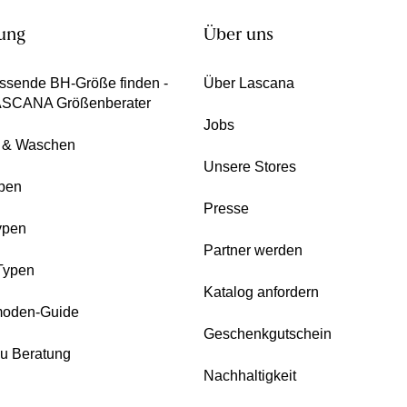
ung
Über uns
ssende BH-Größe finden -
Über Lascana
ASCANA Größenberater
Jobs
e & Waschen
Unsere Stores
pen
Presse
ypen
Partner werden
Typen
Katalog anfordern
oden-Guide
Geschenkgutschein
zu Beratung
Nachhaltigkeit