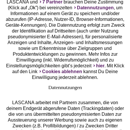
LASCANA und
7 Partner
brauchen Deine Zustimmung
(Klick auf „Ok”) bei vereinzelten
Datennutzungen
, um
Geprüfte Sicherheit
Informationen auf einem Gerät zu speichern und/oder
abzurufen (IP-Adresse, Nutzer-ID, Browser-Informationen,
Geräte-Kennungen). Die Datennutzung erfolgt zum Zweck
der Identifikation auf Drittseiten (auch unter Nutzung
pseudonymisierter E-Mail-Adressen), für personalisierte
Anzeigen und Inhalte, Anzeigen- und Inhaltsmessungen
Unsere Apps
sowie um Erkenntnisse über Zielgruppen und
Produktentwicklungen zu gewinnen. Mehr Infos zur
Einwilligung (inkl. Widerrufsmöglichkeit) und zu
Einstellungsmöglichkeiten gibt’s jederzeit
hier
. Mit Klick
auf den Link
Cookies ablehnen
kannst Du Deine
Einwilligung jederzeit ablehnen.
Datennutzungen
LASCANA arbeitet mit Partnern zusammen, die von
deinem Endgerät abgerufene Daten (Trackingdaten) oder
die von uns übermittelten pseudonymisierten Daten zur
Services
Aussteuerung unserer Werbung sowie auch zu eigenen
Zwecken (z.B. Profilbildungen) / zu Zwecken Dritter