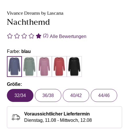
Vivance Dreams by Lascana
Nachthemd
(2)
Alle Bewertungen
Farbe:
blau
Größe:
32/34
36/38
40/42
44/46
Voraussichtlicher Liefertermin
Dienstag, 11.08 - Mittwoch, 12.08