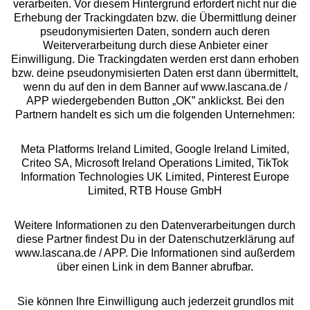
Beratung
verarbeiten. Vor diesem Hintergrund erfordert nicht nur die
Erhebung der Trackingdaten bzw. die Übermittlung deiner
pseudonymisierten Daten, sondern auch deren
Über uns
Weiterverarbeitung durch diese Anbieter einer
Einwilligung. Die Trackingdaten werden erst dann erhoben
bzw. deine pseudonymisierten Daten erst dann übermittelt,
Rechtliches
wenn du auf den in dem Banner auf www.lascana.de /
APP wiedergebenden Button „OK” anklickst. Bei den
Partnern handelt es sich um die folgenden Unternehmen:
Meta Platforms Ireland Limited, Google Ireland Limited,
Criteo SA, Microsoft Ireland Operations Limited, TikTok
Alle Preise inkl. MwSt., zzgl.
Versandkosten
Information Technologies UK Limited, Pinterest Europe
** Bonität vorausgesetzt, berechtigt zur Bonitätsprüfung
Limited, RTB House GmbH
Weitere Informationen zu den Datenverarbeitungen durch
diese Partner findest Du in der Datenschutzerklärung auf
www.lascana.de / APP. Die Informationen sind außerdem
über einen Link in dem Banner abrufbar.
Sie können Ihre Einwilligung auch jederzeit grundlos mit