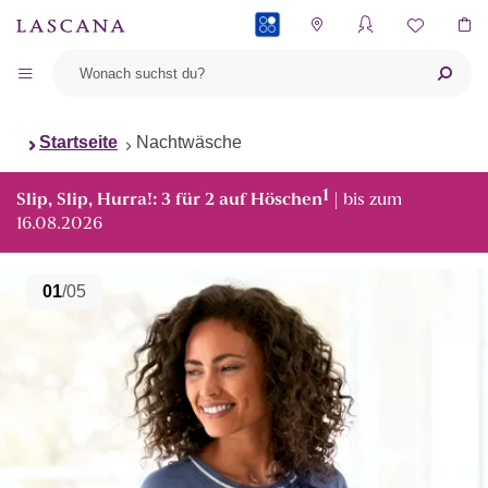
PAYBACK
Startseite
Nachtwäsche
1
Slip, Slip, Hurra!: 3 für 2 auf Höschen
| bis zum
16.08.2026
01
/05