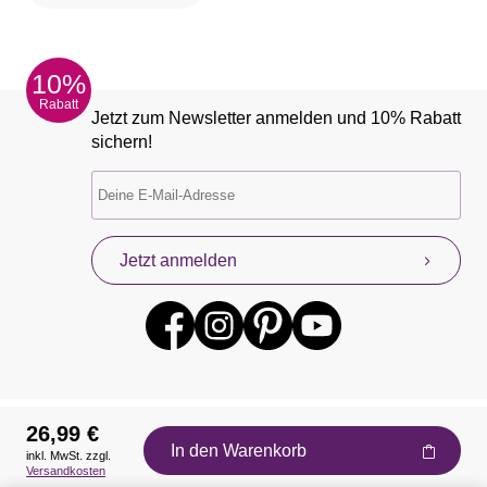
10%
Rabatt
Jetzt zum Newsletter anmelden und 10% Rabatt
sichern!
Jetzt anmelden
26,99 €
In den Warenkorb
inkl. MwSt. zzgl.
Auszeichnungen
Versandkosten