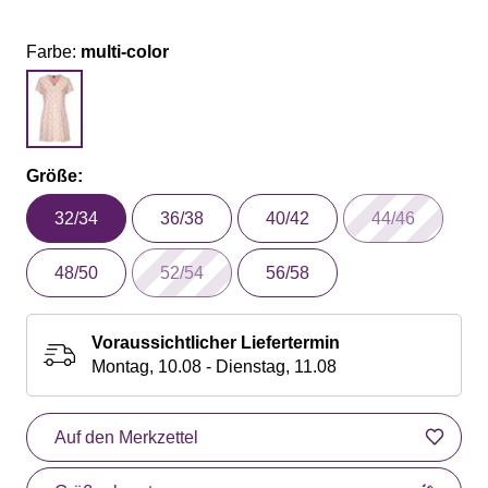
Farbe:
multi-color
Größe:
32/34
36/38
40/42
44/46
48/50
52/54
56/58
Voraussichtlicher Liefertermin
Montag, 10.08 - Dienstag, 11.08
Auf den Merkzettel