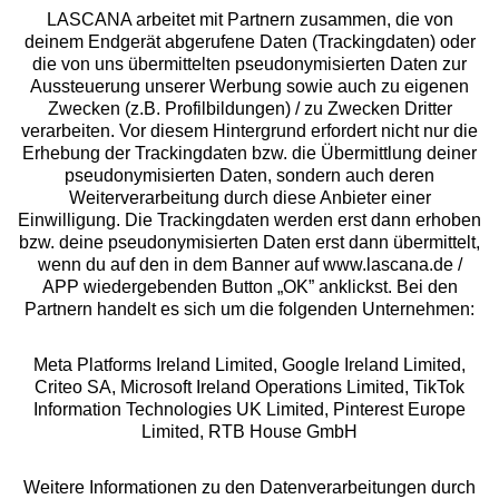
LASCANA arbeitet mit Partnern zusammen, die von
deinem Endgerät abgerufene Daten (Trackingdaten) oder
die von uns übermittelten pseudonymisierten Daten zur
Services
Aussteuerung unserer Werbung sowie auch zu eigenen
Zwecken (z.B. Profilbildungen) / zu Zwecken Dritter
Beratung
verarbeiten. Vor diesem Hintergrund erfordert nicht nur die
Erhebung der Trackingdaten bzw. die Übermittlung deiner
pseudonymisierten Daten, sondern auch deren
Über uns
Weiterverarbeitung durch diese Anbieter einer
Einwilligung. Die Trackingdaten werden erst dann erhoben
bzw. deine pseudonymisierten Daten erst dann übermittelt,
Rechtliches
wenn du auf den in dem Banner auf www.lascana.de /
APP wiedergebenden Button „OK” anklickst. Bei den
Partnern handelt es sich um die folgenden Unternehmen:
Meta Platforms Ireland Limited, Google Ireland Limited,
Criteo SA, Microsoft Ireland Operations Limited, TikTok
Alle Preise inkl. MwSt., zzgl.
Versandkosten
Information Technologies UK Limited, Pinterest Europe
** Bonität vorausgesetzt, berechtigt zur Bonitätsprüfung
Limited, RTB House GmbH
Weitere Informationen zu den Datenverarbeitungen durch