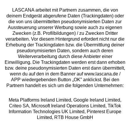
LASCANA arbeitet mit Partnern zusammen, die von
deinem Endgerät abgerufene Daten (Trackingdaten) oder
die von uns übermittelten pseudonymisierten Daten zur
Services
Aussteuerung unserer Werbung sowie auch zu eigenen
Zwecken (z.B. Profilbildungen) / zu Zwecken Dritter
Beratung
verarbeiten. Vor diesem Hintergrund erfordert nicht nur die
Erhebung der Trackingdaten bzw. die Übermittlung deiner
pseudonymisierten Daten, sondern auch deren
Über uns
Weiterverarbeitung durch diese Anbieter einer
Einwilligung. Die Trackingdaten werden erst dann erhoben
bzw. deine pseudonymisierten Daten erst dann übermittelt,
Rechtliches
wenn du auf den in dem Banner auf www.lascana.de /
APP wiedergebenden Button „OK” anklickst. Bei den
Partnern handelt es sich um die folgenden Unternehmen:
Meta Platforms Ireland Limited, Google Ireland Limited,
Criteo SA, Microsoft Ireland Operations Limited, TikTok
Alle Preise inkl. MwSt., zzgl.
Versandkosten
Information Technologies UK Limited, Pinterest Europe
** Bonität vorausgesetzt, berechtigt zur Bonitätsprüfung
Limited, RTB House GmbH