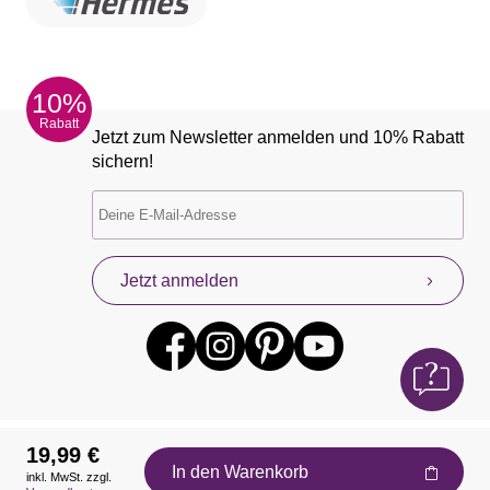
10%
Rabatt
Jetzt zum Newsletter anmelden und 10% Rabatt
sichern!
Jetzt anmelden
19,99 €
In den Warenkorb
inkl. MwSt. zzgl.
Auszeichnungen