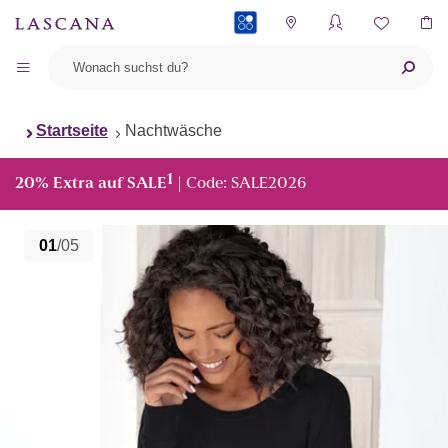
PAYBACK
Startseite
Nachtwäsche
1
20% Extra auf SALE
| Code: SALE2026
01
/05