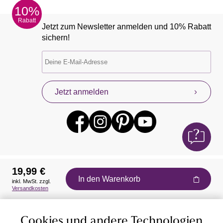
10%
Rabatt
Jetzt zum Newsletter anmelden und 10% Rabatt
sichern!
Jetzt anmelden
19,99 €
In den Warenkorb
inkl. MwSt. zzgl.
Auszeichnungen
Versandkosten
Cookies und andere Technologien