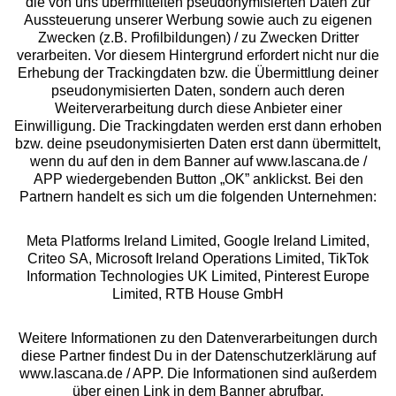
die von uns übermittelten pseudonymisierten Daten zur
Services
Aussteuerung unserer Werbung sowie auch zu eigenen
Zwecken (z.B. Profilbildungen) / zu Zwecken Dritter
Beratung
verarbeiten. Vor diesem Hintergrund erfordert nicht nur die
Erhebung der Trackingdaten bzw. die Übermittlung deiner
pseudonymisierten Daten, sondern auch deren
Über uns
Weiterverarbeitung durch diese Anbieter einer
Einwilligung. Die Trackingdaten werden erst dann erhoben
bzw. deine pseudonymisierten Daten erst dann übermittelt,
Rechtliches
wenn du auf den in dem Banner auf www.lascana.de /
APP wiedergebenden Button „OK” anklickst. Bei den
Partnern handelt es sich um die folgenden Unternehmen:
Meta Platforms Ireland Limited, Google Ireland Limited,
Criteo SA, Microsoft Ireland Operations Limited, TikTok
Alle Preise inkl. MwSt., zzgl.
Versandkosten
Information Technologies UK Limited, Pinterest Europe
** Bonität vorausgesetzt, berechtigt zur Bonitätsprüfung
Limited, RTB House GmbH
Weitere Informationen zu den Datenverarbeitungen durch
diese Partner findest Du in der Datenschutzerklärung auf
www.lascana.de / APP. Die Informationen sind außerdem
über einen Link in dem Banner abrufbar.