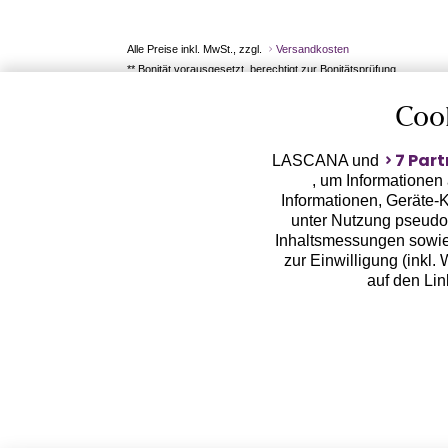
Alle Preise inkl. MwSt., zzgl.
Versandkosten
** Bonität vorausgesetzt, berechtigt zur Bonitätsprüfung
Coo
7 Part
LASCANA und
, um Informationen
Informationen, Geräte-K
unter Nutzung pseudon
Inhaltsmessungen sowie
zur Einwilligung (inkl.
auf den Li
LASCANA arbeitet mit Pa
von uns übermittelte
Zwecken (z.B. Profilbil
Erhebung der Tracki