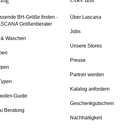
ung
Über uns
ssende BH-Größe finden -
Über Lascana
ASCANA Größenberater
Jobs
e & Waschen
Unsere Stores
pen
Presse
ypen
Partner werden
Typen
Katalog anfordern
oden-Guide
Geschenkgutschein
zu Beratung
Nachhaltigkeit