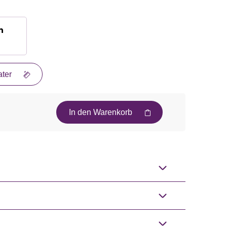
n
ter
In den Warenkorb