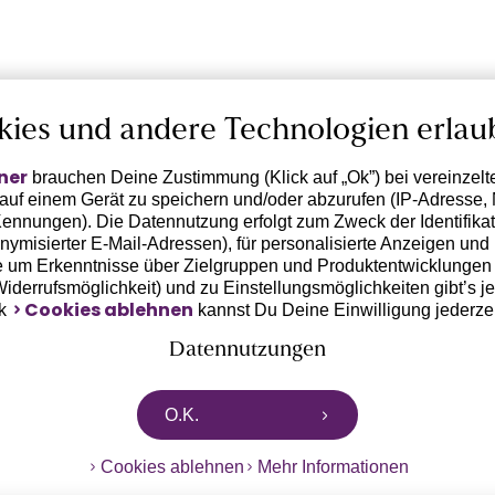
kies und andere Technologien erlau
ner
brauchen Deine Zustimmung (Klick auf „Ok”) bei vereinzel
 auf einem Gerät zu speichern und/oder abzurufen (IP-Adresse, 
ennungen). Die Datennutzung erfolgt zum Zweck der Identifikati
ymisierter E-Mail-Adressen), für personalisierte Anzeigen und 
 um Erkenntnisse über Zielgruppen und Produktentwicklungen 
 Widerrufsmöglichkeit) und zu Einstellungsmöglichkeiten gibt’s j
Cookies ablehnen
nk
kannst Du Deine Einwilligung jederze
Datennutzungen
rtnern zusammen, die von deinem Endgerät abgerufene Daten 
O.K.
n pseudonymisierten Daten zur Aussteuerung unserer Werbung 
dungen) / zu Zwecken Dritter verarbeiten. Vor diesem Hintergrund
Cookies ablehnen
Mehr Informationen
ngdaten bzw. die Übermittlung deiner pseudonymisierten Daten