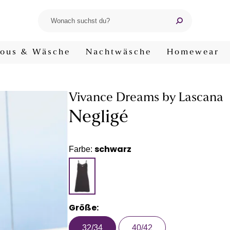
ous & Wäsche
Nachtwäsche
Homewear
Vivance Dreams by Lascana
Negligé
schwarz
Farbe:
Größe:
32/34
40/42