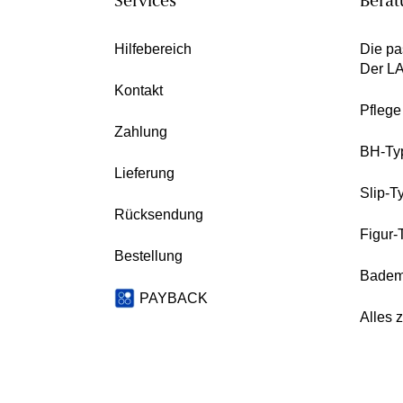
Services
Berat
Hilfebereich
Die pa
Der L
Kontakt
Pfleg
Zahlung
BH-Ty
Lieferung
Slip-T
Rücksendung
Figur-
Bestellung
Badem
PAYBACK
Alles 