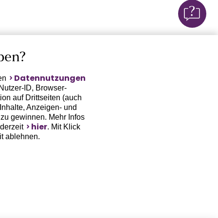
ben?
Datennutzungen
ten
Nutzer-ID, Browser-
on auf Drittseiten (auch
Inhalte, Anzeigen- und
zu gewinnen. Mehr Infos
hier
ederzeit
. Mit Klick
it ablehnen.
(Trackingdaten) oder die
sowie auch zu eigenen
 erfordert nicht nur die
, sondern auch deren