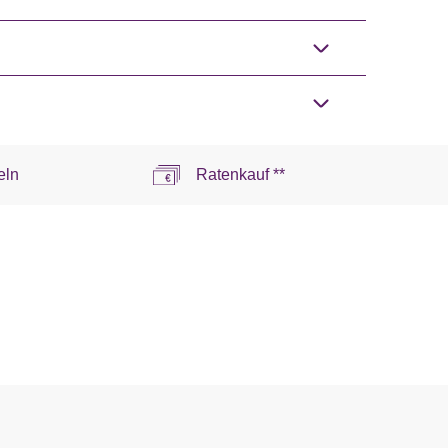
eln
Ratenkauf **