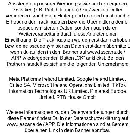
Aussteuerung unserer Werbung sowie auch zu eigenen
Zwecken (z.B. Profilbildungen) / zu Zwecken Dritter
Beratung
verarbeiten. Vor diesem Hintergrund erfordert nicht nur die
Erhebung der Trackingdaten bzw. die Übermittlung deiner
pseudonymisierten Daten, sondern auch deren
Über uns
Weiterverarbeitung durch diese Anbieter einer
Einwilligung. Die Trackingdaten werden erst dann erhoben
bzw. deine pseudonymisierten Daten erst dann übermittelt,
Rechtliches
wenn du auf den in dem Banner auf www.lascana.de /
APP wiedergebenden Button „OK” anklickst. Bei den
Partnern handelt es sich um die folgenden Unternehmen:
Meta Platforms Ireland Limited, Google Ireland Limited,
Criteo SA, Microsoft Ireland Operations Limited, TikTok
Alle Preise inkl. MwSt., zzgl.
Versandkosten
Information Technologies UK Limited, Pinterest Europe
** Bonität vorausgesetzt, berechtigt zur Bonitätsprüfung
Limited, RTB House GmbH
Weitere Informationen zu den Datenverarbeitungen durch
diese Partner findest Du in der Datenschutzerklärung auf
www.lascana.de / APP. Die Informationen sind außerdem
über einen Link in dem Banner abrufbar.