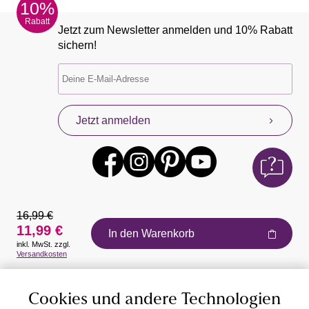
10%
Rabatt
Jetzt zum Newsletter anmelden und 10% Rabatt
sichern!
Jetzt anmelden
16,99 €
11,99 €
In den Warenkorb
inkl. MwSt. zzgl.
Auszeichnungen
Versandkosten
Cookies und andere Technologien