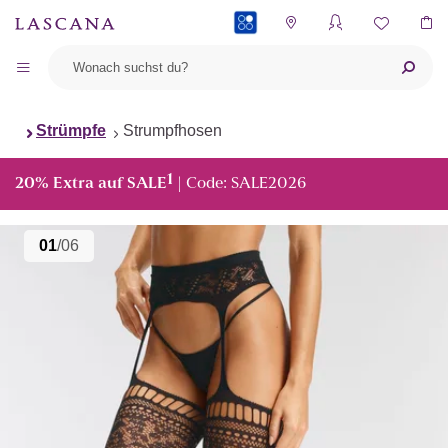
PAYBACK
Strümpfe
Strumpfhosen
1
20% Extra auf SALE
| Code: SALE2026
01
/06