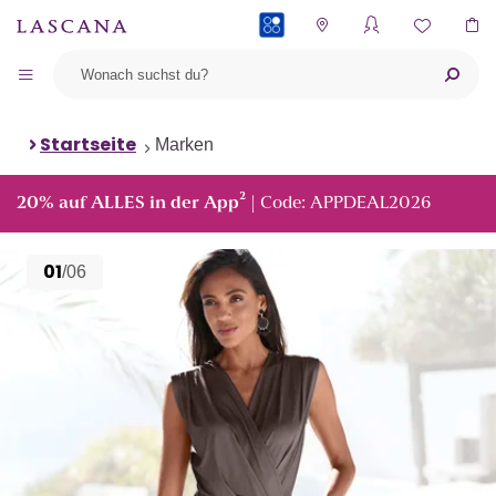
PAYBACK
Startseite
Marken
²
20% auf ALLES in der App
| Code: APPDEAL2026
01
/06