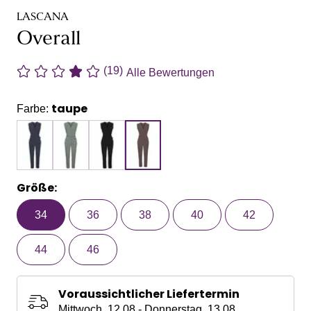
LASCANA
Overall
(19)
Alle Bewertungen
taupe
Farbe:
Größe:
34
36
38
40
42
44
46
Voraussichtlicher Liefertermin
Mittwoch, 12.08 - Donnerstag, 13.08