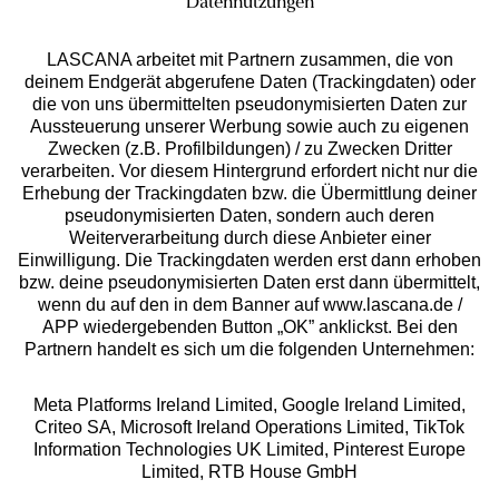
Datennutzungen
LASCANA arbeitet mit Partnern zusammen, die von
deinem Endgerät abgerufene Daten (Trackingdaten) oder
die von uns übermittelten pseudonymisierten Daten zur
Aussteuerung unserer Werbung sowie auch zu eigenen
Services
Zwecken (z.B. Profilbildungen) / zu Zwecken Dritter
verarbeiten. Vor diesem Hintergrund erfordert nicht nur die
Beratung
Erhebung der Trackingdaten bzw. die Übermittlung deiner
pseudonymisierten Daten, sondern auch deren
Weiterverarbeitung durch diese Anbieter einer
Über uns
Einwilligung. Die Trackingdaten werden erst dann erhoben
bzw. deine pseudonymisierten Daten erst dann übermittelt,
wenn du auf den in dem Banner auf www.lascana.de /
Rechtliches
APP wiedergebenden Button „OK” anklickst. Bei den
Partnern handelt es sich um die folgenden Unternehmen:
Meta Platforms Ireland Limited, Google Ireland Limited,
Criteo SA, Microsoft Ireland Operations Limited, TikTok
Information Technologies UK Limited, Pinterest Europe
Alle Preise inkl. MwSt., zzgl.
Versandkosten
Limited, RTB House GmbH
** Bonität vorausgesetzt, berechtigt zur Bonitätsprüfung