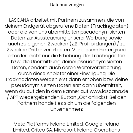
Datennutzungen
LASCANA arbeitet mit Partnern zusammen, die von
deinem Endgerät abgerufene Daten (Trackingdaten)
oder die von uns übermittelten pseudonymisierten
Daten zur Aussteuerung unserer Werbung sowie
auch zu eigenen Zwecken (z.B. Profilbildungen) / zu
Zwecken Dritter verarbeiten. Vor diesem Hintergrund
erfordert nicht nur die Erhebung der Trackingdaten
Services
bzw. die Übermittlung deiner pseudonymisierten
Daten, sondern auch deren Weiterverarbeitung
durch diese Anbieter einer Einwilligung. Die
Beratung
Trackingdaten werden erst dann erhoben bzw. deine
pseudonymisierten Daten erst dann übermittelt,
Über uns
wenn du auf den in dem Banner auf www.lascana.de
/ APP wiedergebenden Button „OK” anklickst. Bei den
Partnern handelt es sich um die folgenden
Rechtliches
Unternehmen:
Meta Platforms Ireland Limited, Google Ireland
Limited, Criteo SA, Microsoft Ireland Operations