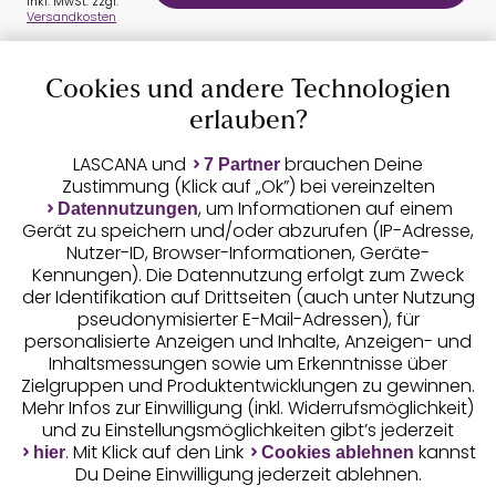
inkl. MwSt. zzgl.
Versandkosten
Cookies und andere Technologien
erlauben?
Auszeichnungen
LASCANA und
brauchen Deine
7 Partner
Zustimmung (Klick auf „Ok”) bei vereinzelten
, um Informationen auf einem
Datennutzungen
Gerät zu speichern und/oder abzurufen (IP-Adresse,
Nutzer-ID, Browser-Informationen, Geräte-
Kennungen). Die Datennutzung erfolgt zum Zweck
der Identifikation auf Drittseiten (auch unter Nutzung
pseudonymisierter E-Mail-Adressen), für
Geprüfte Sicherheit
personalisierte Anzeigen und Inhalte, Anzeigen- und
Inhaltsmessungen sowie um Erkenntnisse über
Zielgruppen und Produktentwicklungen zu gewinnen.
Mehr Infos zur Einwilligung (inkl. Widerrufsmöglichkeit)
und zu Einstellungsmöglichkeiten gibt’s jederzeit
Unsere Apps
. Mit Klick auf den Link
kannst
hier
Cookies ablehnen
Du Deine Einwilligung jederzeit ablehnen.