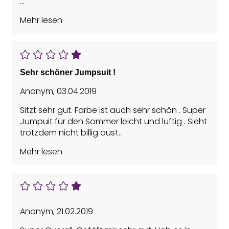
Vorteile: Guter Sitz, Leicht, Schönes Design,
Mehr lesen
Trocknet schnell
Sehr schöner Jumpsuit !
Anonym
,
03.04.2019
Sitzt sehr gut. Farbe ist auch sehr schön . Super
Jumpuit für den Sommer leicht und luftig . Sieht
trotzdem nicht billig aus!
Mehr lesen
Vorteile: Guter Sitz, Hohe Qualität, Leicht,
Schönes Design
Anonym
,
21.02.2019