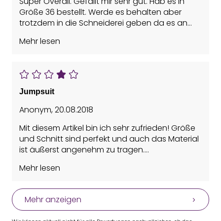
Super Overall. Gefällt mir sehr gut. Hab es in
Größe 36 bestellt. Werde es behalten aber
trotzdem in die Schneiderei geben da es an
den Achseln viel zu locker ist
Mehr lesen
Vorteile: Guter Sitz, Leicht
Jumpsuit
Anonym
,
20.08.2018
Mit diesem Artikel bin ich sehr zufrieden! Größe
und Schnitt sind perfekt und auch das Material
ist äußerst angenehm zu tragen.
Kann diesen Artikel sehr weiter empfehlen.
Mehr lesen
Vorteile: Guter Sitz, Leicht, Schönes Design,
Trocknet schnell
Mehr anzeigen