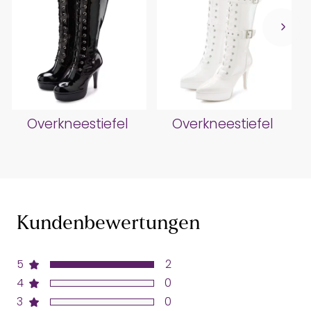
Overkneestiefel
Overkneestiefel
Kundenbewertungen
5
2
4
0
3
0