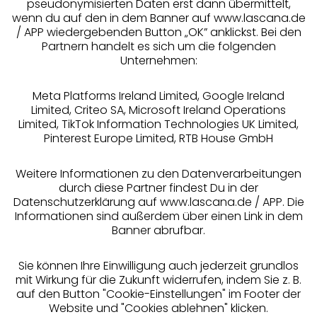
pseudonymisierten Daten erst dann übermittelt,
Über uns
wenn du auf den in dem Banner auf www.lascana.de
/ APP wiedergebenden Button „OK” anklickst. Bei den
Partnern handelt es sich um die folgenden
Rechtliches
Unternehmen:
Meta Platforms Ireland Limited, Google Ireland
Limited, Criteo SA, Microsoft Ireland Operations
Limited, TikTok Information Technologies UK Limited,
Pinterest Europe Limited, RTB House GmbH
Alle Preise inkl. MwSt., zzgl.
Versandkosten
** Bonität vorausgesetzt, berechtigt zur Bonitätsprüfung
Weitere Informationen zu den Datenverarbeitungen
durch diese Partner findest Du in der
Datenschutzerklärung auf www.lascana.de / APP. Die
Informationen sind außerdem über einen Link in dem
Banner abrufbar.
Sie können Ihre Einwilligung auch jederzeit grundlos
mit Wirkung für die Zukunft widerrufen, indem Sie z. B.
auf den Button "Cookie-Einstellungen" im Footer der
Website und "Cookies ablehnen" klicken.