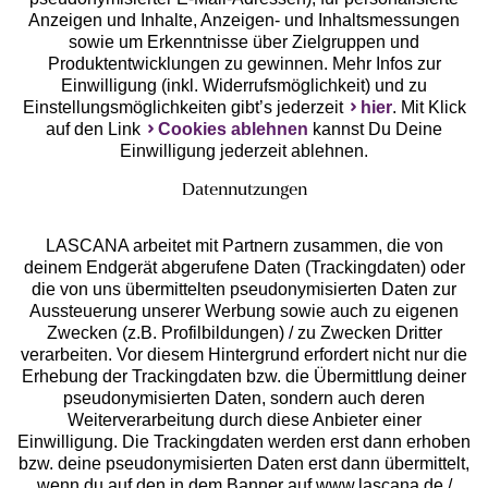
Anzeigen und Inhalte, Anzeigen- und Inhaltsmessungen
Unsere Apps
sowie um Erkenntnisse über Zielgruppen und
Produktentwicklungen zu gewinnen. Mehr Infos zur
Einwilligung (inkl. Widerrufsmöglichkeit) und zu
Einstellungsmöglichkeiten gibt’s jederzeit
hier
. Mit Klick
auf den Link
Cookies ablehnen
kannst Du Deine
Einwilligung jederzeit ablehnen.
Datennutzungen
LASCANA arbeitet mit Partnern zusammen, die von
deinem Endgerät abgerufene Daten (Trackingdaten) oder
die von uns übermittelten pseudonymisierten Daten zur
Services
Aussteuerung unserer Werbung sowie auch zu eigenen
Zwecken (z.B. Profilbildungen) / zu Zwecken Dritter
Beratung
verarbeiten. Vor diesem Hintergrund erfordert nicht nur die
Erhebung der Trackingdaten bzw. die Übermittlung deiner
pseudonymisierten Daten, sondern auch deren
Über uns
Weiterverarbeitung durch diese Anbieter einer
Einwilligung. Die Trackingdaten werden erst dann erhoben
bzw. deine pseudonymisierten Daten erst dann übermittelt,
Rechtliches
wenn du auf den in dem Banner auf www.lascana.de /