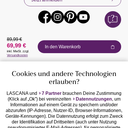
89,99 €
69,99 €
In den Warenkorb
inkl. MwSt. zzgl.
Auszeichnungen
Versandkosten
Cookies und andere Technologien
erlauben?
LASCANA und
7 Partner
brauchen Deine Zustimmung
(Klick auf „Ok”) bei vereinzelten
Datennutzungen
, um
Geprüfte Sicherheit
Informationen auf einem Gerät zu speichern und/oder
abzurufen (IP-Adresse, Nutzer-ID, Browser-Informationen,
Geräte-Kennungen). Die Datennutzung erfolgt zum Zweck
der Identifikation auf Drittseiten (auch unter Nutzung
pseudonymisierter E-Mail-Adressen), für personalisierte