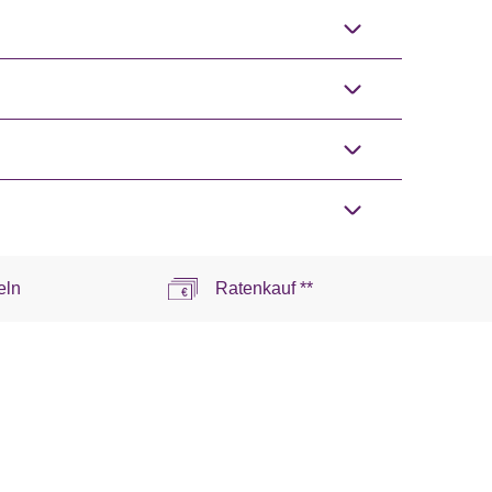
eln
Ratenkauf **