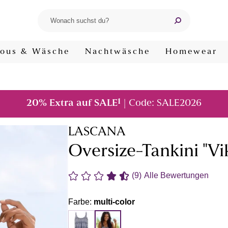
ous & Wäsche
Nachtwäsche
Homewear
1
20% Extra auf SALE
| Code: SALE2026
LASCANA
Oversize-Tankini "Vi
(9)
Alle Bewertungen
Farbe:
multi-color