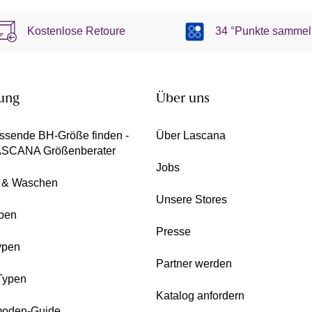
Kostenlose Retoure
34 °Punkte sammel
ung
Über uns
ssende BH-Größe finden -
Über Lascana
ASCANA Größenberater
Jobs
e & Waschen
Unsere Stores
pen
Presse
ypen
Partner werden
Typen
Katalog anfordern
oden-Guide