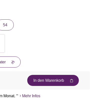
54
ter
In den Warenkorb
m Monat.
**
Mehr Infos