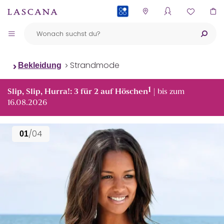
PAYBACK
Strandmode
Bekleidung
1
Slip, Slip, Hurra!: 3 für 2 auf Höschen
| bis zum
16.08.2026
/04
01