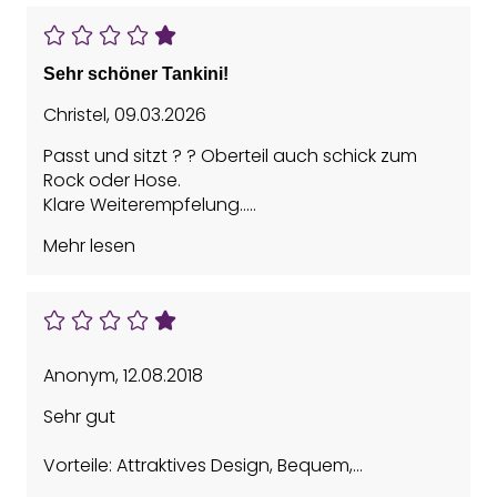
Sehr schöner Tankini!
Christel
,
09.03.2026
Passt und sitzt ? ? Oberteil auch schick zum
Rock oder Hose.
Klare Weiterempfelung..
Sehr guter Onlineshop.
Mehr lesen
Schnelle Lieferung!
Anonym
,
12.08.2018
Sehr gut
Vorteile: Attraktives Design, Bequem,
Figurumschmeichelnd, Guter Sitz, Hohe Qualität