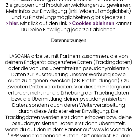
Zielgruppen und Produktentwicklungen zu gewinnen.
Mehr Infos zur Einwilligung (inkl. Widerrufsmöglichkeit)
und zu Einstellungsmöglichkeiten gibt’s jederzeit
Unsere Apps
. Mit Klick auf den Link
kannst
hier
Cookies ablehnen
Du Deine Einwilligung jederzeit ablehnen.
Datennutzungen
LASCANA arbeitet mit Partnern zusammen, die von
deinem Endgerät abgerufene Daten (Trackingdaten)
oder die von uns übermittelten pseudonymisierten
Daten zur Aussteuerung unserer Werbung sowie
auch zu eigenen Zwecken (z.B. Profilbildungen) / zu
Zwecken Dritter verarbeiten. Vor diesem Hintergrund
erfordert nicht nur die Erhebung der Trackingdaten
Services
bzw. die Übermittlung deiner pseudonymisierten
Daten, sondern auch deren Weiterverarbeitung
durch diese Anbieter einer Einwilligung. Die
Beratung
Trackingdaten werden erst dann erhoben bzw. deine
pseudonymisierten Daten erst dann übermittelt,
Über uns
wenn du auf den in dem Banner auf www.lascana.de
/ APP wiedergebenden Button „OK” anklickst. Bei den