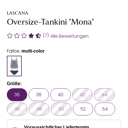
LASCANA
Oversize-Tankini "Mona"
(7)
Alle Bewertungen
Farbe:
multi-color
Größe:
36
38
40
42
44
46
48
50
52
54
Voraussichtlicher Liefertermin