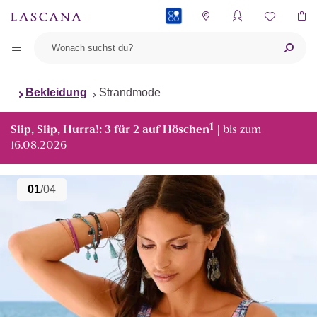
PAYBACK
Bekleidung
Strandmode
1
Slip, Slip, Hurra!: 3 für 2 auf Höschen
| bis zum
16.08.2026
01
/04