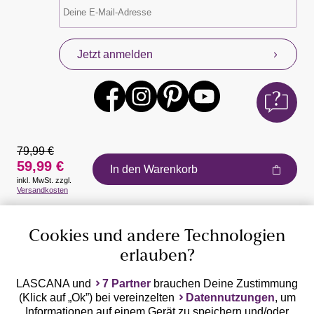
Jetzt anmelden
79,99 €
59,99 €
In den Warenkorb
inkl. MwSt. zzgl.
Auszeichnungen
Versandkosten
Cookies und andere Technologien
erlauben?
LASCANA und
7 Partner
brauchen Deine Zustimmung
(Klick auf „Ok”) bei vereinzelten
Datennutzungen
, um
Geprüfte Sicherheit
Informationen auf einem Gerät zu speichern und/oder