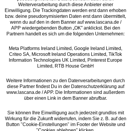
Über uns
Weiterverarbeitung durch diese Anbieter einer
Einwilligung. Die Trackingdaten werden erst dann erhoben
bzw. deine pseudonymisierten Daten erst dann übermittelt,
Rechtliches
wenn du auf den in dem Banner auf www.lascana.de /
APP wiedergebenden Button „OK” anklickst. Bei den
Partnern handelt es sich um die folgenden Unternehmen:
Meta Platforms Ireland Limited, Google Ireland Limited,
Criteo SA, Microsoft Ireland Operations Limited, TikTok
Alle Preise inkl. MwSt., zzgl.
Versandkosten
Information Technologies UK Limited, Pinterest Europe
** Bonität vorausgesetzt, berechtigt zur Bonitätsprüfung
Limited, RTB House GmbH
Weitere Informationen zu den Datenverarbeitungen durch
diese Partner findest Du in der Datenschutzerklärung auf
www.lascana.de / APP. Die Informationen sind außerdem
über einen Link in dem Banner abrufbar.
Sie können Ihre Einwilligung auch jederzeit grundlos mit
Wirkung für die Zukunft widerrufen, indem Sie z. B. auf den
Button "Cookie-Einstellungen" im Footer der Website und
"Cookies ablehnen" klicken.