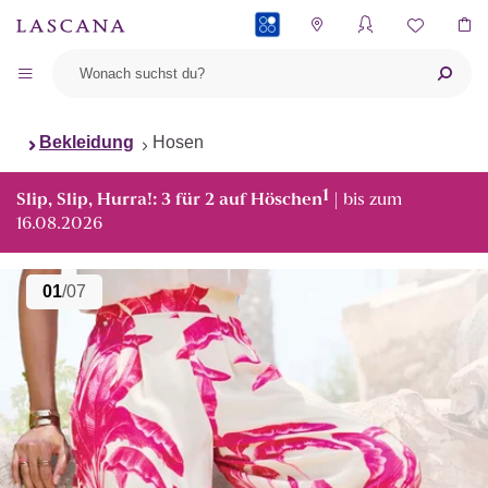
PAYBACK
Bekleidung
Hosen
1
Slip, Slip, Hurra!: 3 für 2 auf Höschen
| bis zum
16.08.2026
01
/07