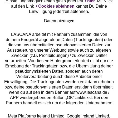
Einstellungsmöglichkeiten gibt’s jederzeit
hier
. Mit Klick
auf den Link
Cookies ablehnen
kannst Du Deine
Einwilligung jederzeit ablehnen.
Datennutzungen
LASCANA arbeitet mit Partnern zusammen, die von
deinem Endgerät abgerufene Daten (Trackingdaten) oder
die von uns übermittelten pseudonymisierten Daten zur
Services
Aussteuerung unserer Werbung sowie auch zu eigenen
Zwecken (z.B. Profilbildungen) / zu Zwecken Dritter
Beratung
verarbeiten. Vor diesem Hintergrund erfordert nicht nur die
Erhebung der Trackingdaten bzw. die Übermittlung deiner
pseudonymisierten Daten, sondern auch deren
Über uns
Weiterverarbeitung durch diese Anbieter einer
Einwilligung. Die Trackingdaten werden erst dann erhoben
bzw. deine pseudonymisierten Daten erst dann übermittelt,
Rechtliches
wenn du auf den in dem Banner auf www.lascana.de /
APP wiedergebenden Button „OK” anklickst. Bei den
Partnern handelt es sich um die folgenden Unternehmen:
Meta Platforms Ireland Limited, Google Ireland Limited,