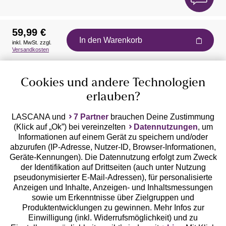
59,99 €
In den Warenkorb
inkl. MwSt. zzgl.
Auszeichnungen
Versandkosten
Cookies und andere Technologien
erlauben?
LASCANA und
7 Partner
brauchen Deine Zustimmung
(Klick auf „Ok”) bei vereinzelten
Datennutzungen
, um
Geprüfte Sicherheit
Informationen auf einem Gerät zu speichern und/oder
abzurufen (IP-Adresse, Nutzer-ID, Browser-Informationen,
Geräte-Kennungen). Die Datennutzung erfolgt zum Zweck
der Identifikation auf Drittseiten (auch unter Nutzung
pseudonymisierter E-Mail-Adressen), für personalisierte
Anzeigen und Inhalte, Anzeigen- und Inhaltsmessungen
Unsere Apps
sowie um Erkenntnisse über Zielgruppen und
Produktentwicklungen zu gewinnen. Mehr Infos zur
Einwilligung (inkl. Widerrufsmöglichkeit) und zu