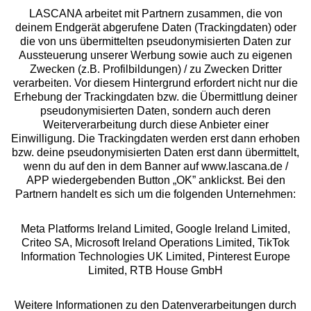
LASCANA arbeitet mit Partnern zusammen, die von
deinem Endgerät abgerufene Daten (Trackingdaten) oder
die von uns übermittelten pseudonymisierten Daten zur
Aussteuerung unserer Werbung sowie auch zu eigenen
Services
Zwecken (z.B. Profilbildungen) / zu Zwecken Dritter
verarbeiten. Vor diesem Hintergrund erfordert nicht nur die
Beratung
Erhebung der Trackingdaten bzw. die Übermittlung deiner
pseudonymisierten Daten, sondern auch deren
Weiterverarbeitung durch diese Anbieter einer
Über uns
Einwilligung. Die Trackingdaten werden erst dann erhoben
bzw. deine pseudonymisierten Daten erst dann übermittelt,
wenn du auf den in dem Banner auf www.lascana.de /
Rechtliches
APP wiedergebenden Button „OK” anklickst. Bei den
Partnern handelt es sich um die folgenden Unternehmen:
Meta Platforms Ireland Limited, Google Ireland Limited,
Criteo SA, Microsoft Ireland Operations Limited, TikTok
Information Technologies UK Limited, Pinterest Europe
Alle Preise inkl. MwSt., zzgl.
Versandkosten
Limited, RTB House GmbH
** Bonität vorausgesetzt, berechtigt zur Bonitätsprüfung
Weitere Informationen zu den Datenverarbeitungen durch