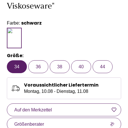
Viskoseware"
schwarz
Farbe:
Größe:
34
36
38
40
44
Voraussichtlicher Liefertermin
Montag, 10.08 - Dienstag, 11.08
Auf den Merkzettel
Größenberater