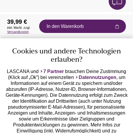
39,99 €
In den Warenkorb
inkl. MwSt. zzgl.
Auszeichnungen
Versandkosten
Cookies und andere Technologien
erlauben?
LASCANA und
7 Partner
brauchen Deine Zustimmung
(Klick auf „Ok”) bei vereinzelten
Datennutzungen
, um
Geprüfte Sicherheit
Informationen auf einem Gerät zu speichern und/oder
abzurufen (IP-Adresse, Nutzer-ID, Browser-Informationen,
Geräte-Kennungen). Die Datennutzung erfolgt zum Zweck
der Identifikation auf Drittseiten (auch unter Nutzung
pseudonymisierter E-Mail-Adressen), für personalisierte
Anzeigen und Inhalte, Anzeigen- und Inhaltsmessungen
Unsere Apps
sowie um Erkenntnisse über Zielgruppen und
Produktentwicklungen zu gewinnen. Mehr Infos zur
Einwilligung (inkl. Widerrufsmöglichkeit) und zu