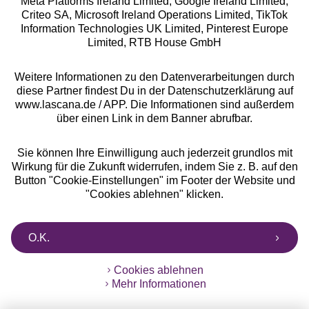
Meta Platforms Ireland Limited, Google Ireland Limited,
Criteo SA, Microsoft Ireland Operations Limited, TikTok
Alle Preise inkl. MwSt., zzgl.
Versandkosten
Information Technologies UK Limited, Pinterest Europe
** Bonität vorausgesetzt, berechtigt zur Bonitätsprüfung
Limited, RTB House GmbH
Weitere Informationen zu den Datenverarbeitungen durch
diese Partner findest Du in der Datenschutzerklärung auf
www.lascana.de / APP. Die Informationen sind außerdem
über einen Link in dem Banner abrufbar.
Sie können Ihre Einwilligung auch jederzeit grundlos mit
Wirkung für die Zukunft widerrufen, indem Sie z. B. auf den
Button "Cookie-Einstellungen" im Footer der Website und
"Cookies ablehnen" klicken.
O.K.
Cookies ablehnen
Mehr Informationen