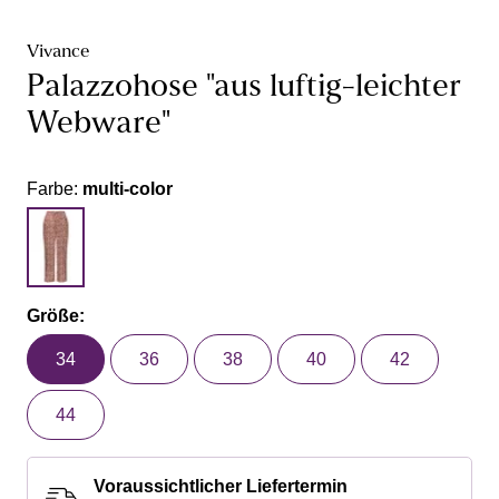
Vivance
Palazzohose "aus luftig-leichter
Webware"
Farbe:
multi-color
Größe:
34
36
38
40
42
44
Voraussichtlicher Liefertermin