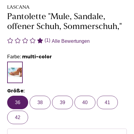
LASCANA
Pantolette "Mule, Sandale,
offener Schuh, Sommerschuh,"
(1)
Alle Bewertungen
multi-color
Farbe:
Größe:
36
38
39
40
41
42