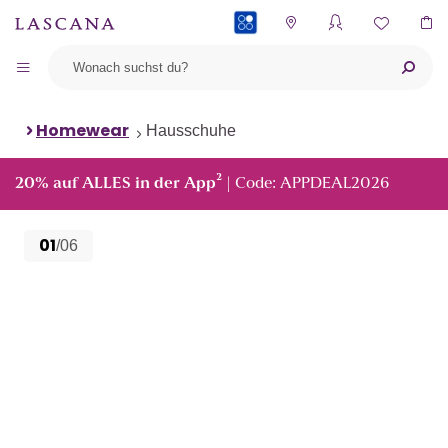
PAYBACK
Homewear
Hausschuhe
²
20% auf ALLES in der App
| Code: APPDEAL2026
01
/06