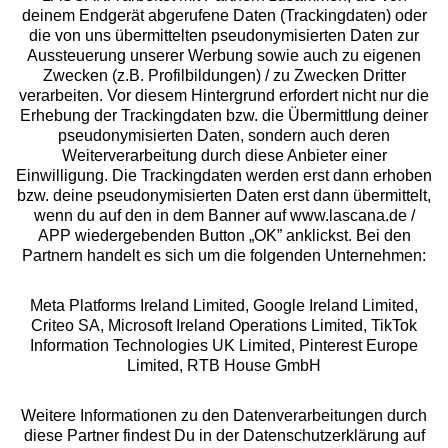
deinem Endgerät abgerufene Daten (Trackingdaten) oder
die von uns übermittelten pseudonymisierten Daten zur
Services
Aussteuerung unserer Werbung sowie auch zu eigenen
Zwecken (z.B. Profilbildungen) / zu Zwecken Dritter
Beratung
verarbeiten. Vor diesem Hintergrund erfordert nicht nur die
Erhebung der Trackingdaten bzw. die Übermittlung deiner
pseudonymisierten Daten, sondern auch deren
Über uns
Weiterverarbeitung durch diese Anbieter einer
Einwilligung. Die Trackingdaten werden erst dann erhoben
bzw. deine pseudonymisierten Daten erst dann übermittelt,
Rechtliches
wenn du auf den in dem Banner auf www.lascana.de /
APP wiedergebenden Button „OK” anklickst. Bei den
Partnern handelt es sich um die folgenden Unternehmen:
Meta Platforms Ireland Limited, Google Ireland Limited,
Criteo SA, Microsoft Ireland Operations Limited, TikTok
Alle Preise inkl. MwSt., zzgl.
Versandkosten
Information Technologies UK Limited, Pinterest Europe
** Bonität vorausgesetzt, berechtigt zur Bonitätsprüfung
Limited, RTB House GmbH
Weitere Informationen zu den Datenverarbeitungen durch
diese Partner findest Du in der Datenschutzerklärung auf