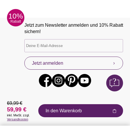
10%
Rabatt
Jetzt zum Newsletter anmelden und 10% Rabatt
sichern!
Jetzt anmelden
69,99 €
59,99 €
In den Warenkorb
inkl. MwSt. zzgl.
Auszeichnungen
Versandkosten