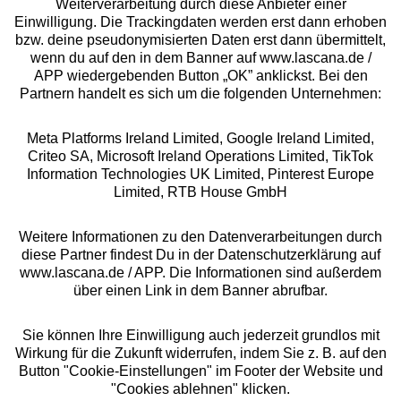
Weiterverarbeitung durch diese Anbieter einer
Einwilligung. Die Trackingdaten werden erst dann erhoben
bzw. deine pseudonymisierten Daten erst dann übermittelt,
Rechtliches
wenn du auf den in dem Banner auf www.lascana.de /
APP wiedergebenden Button „OK” anklickst. Bei den
Partnern handelt es sich um die folgenden Unternehmen:
Meta Platforms Ireland Limited, Google Ireland Limited,
Criteo SA, Microsoft Ireland Operations Limited, TikTok
Alle Preise inkl. MwSt., zzgl.
Versandkosten
Information Technologies UK Limited, Pinterest Europe
** Bonität vorausgesetzt, berechtigt zur Bonitätsprüfung
Limited, RTB House GmbH
Weitere Informationen zu den Datenverarbeitungen durch
diese Partner findest Du in der Datenschutzerklärung auf
www.lascana.de / APP. Die Informationen sind außerdem
über einen Link in dem Banner abrufbar.
Sie können Ihre Einwilligung auch jederzeit grundlos mit
Wirkung für die Zukunft widerrufen, indem Sie z. B. auf den
Button "Cookie-Einstellungen" im Footer der Website und
"Cookies ablehnen" klicken.