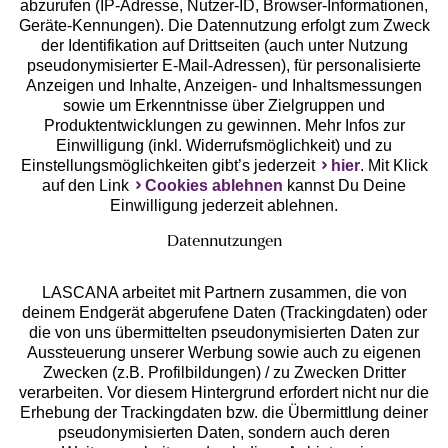
abzurufen (IP-Adresse, Nutzer-ID, Browser-Informationen,
Geräte-Kennungen). Die Datennutzung erfolgt zum Zweck
der Identifikation auf Drittseiten (auch unter Nutzung
pseudonymisierter E-Mail-Adressen), für personalisierte
Anzeigen und Inhalte, Anzeigen- und Inhaltsmessungen
Unsere Apps
sowie um Erkenntnisse über Zielgruppen und
Produktentwicklungen zu gewinnen. Mehr Infos zur
Einwilligung (inkl. Widerrufsmöglichkeit) und zu
Einstellungsmöglichkeiten gibt’s jederzeit
hier
. Mit Klick
auf den Link
Cookies ablehnen
kannst Du Deine
Einwilligung jederzeit ablehnen.
Datennutzungen
LASCANA arbeitet mit Partnern zusammen, die von
deinem Endgerät abgerufene Daten (Trackingdaten) oder
die von uns übermittelten pseudonymisierten Daten zur
Services
Aussteuerung unserer Werbung sowie auch zu eigenen
Zwecken (z.B. Profilbildungen) / zu Zwecken Dritter
Beratung
verarbeiten. Vor diesem Hintergrund erfordert nicht nur die
Erhebung der Trackingdaten bzw. die Übermittlung deiner
pseudonymisierten Daten, sondern auch deren
Über uns