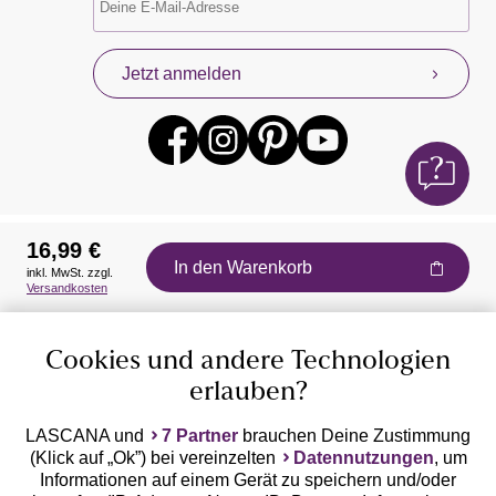
Jetzt anmelden
16,99 €
In den Warenkorb
inkl. MwSt. zzgl.
Auszeichnungen
Versandkosten
Cookies und andere Technologien
erlauben?
LASCANA und
7 Partner
brauchen Deine Zustimmung
(Klick auf „Ok”) bei vereinzelten
Datennutzungen
, um
Geprüfte Sicherheit
Informationen auf einem Gerät zu speichern und/oder