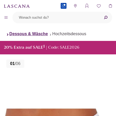
PAYBACK
Dessous & Wäsche
Hochzeitsdessous
1
20% Extra auf SALE
| Code: SALE2026
01
/06