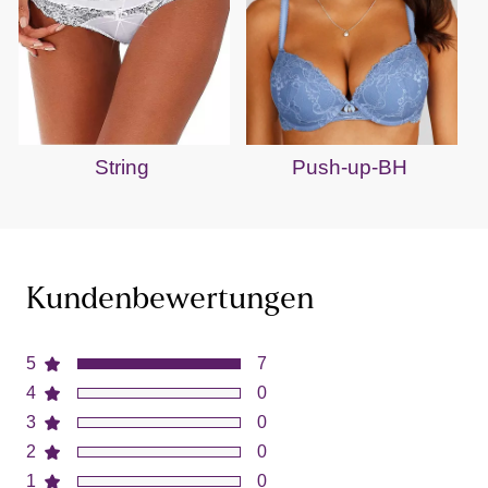
String
Push-up-BH
Kundenbewertungen
5
7
4
0
3
0
2
0
1
0