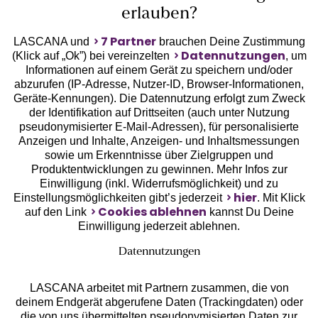
erlauben?
7 Partner
LASCANA und
brauchen Deine Zustimmung
Datennutzungen
(Klick auf „Ok”) bei vereinzelten
, um
Informationen auf einem Gerät zu speichern und/oder
Geprüfte Sicherheit
abzurufen (IP-Adresse, Nutzer-ID, Browser-Informationen,
Geräte-Kennungen). Die Datennutzung erfolgt zum Zweck
der Identifikation auf Drittseiten (auch unter Nutzung
pseudonymisierter E-Mail-Adressen), für personalisierte
Anzeigen und Inhalte, Anzeigen- und Inhaltsmessungen
sowie um Erkenntnisse über Zielgruppen und
Unsere Apps
Produktentwicklungen zu gewinnen. Mehr Infos zur
Einwilligung (inkl. Widerrufsmöglichkeit) und zu
hier
Einstellungsmöglichkeiten gibt’s jederzeit
. Mit Klick
Cookies ablehnen
auf den Link
kannst Du Deine
Einwilligung jederzeit ablehnen.
Datennutzungen
LASCANA arbeitet mit Partnern zusammen, die von
deinem Endgerät abgerufene Daten (Trackingdaten) oder
die von uns übermittelten pseudonymisierten Daten zur