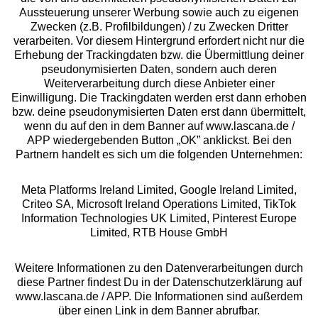
Aussteuerung unserer Werbung sowie auch zu eigenen
Services
Zwecken (z.B. Profilbildungen) / zu Zwecken Dritter
verarbeiten. Vor diesem Hintergrund erfordert nicht nur die
Beratung
Erhebung der Trackingdaten bzw. die Übermittlung deiner
pseudonymisierten Daten, sondern auch deren
Weiterverarbeitung durch diese Anbieter einer
Über uns
Einwilligung. Die Trackingdaten werden erst dann erhoben
bzw. deine pseudonymisierten Daten erst dann übermittelt,
wenn du auf den in dem Banner auf www.lascana.de /
Rechtliches
APP wiedergebenden Button „OK” anklickst. Bei den
Partnern handelt es sich um die folgenden Unternehmen:
Meta Platforms Ireland Limited, Google Ireland Limited,
Criteo SA, Microsoft Ireland Operations Limited, TikTok
Information Technologies UK Limited, Pinterest Europe
Alle Preise inkl. MwSt., zzgl.
Versandkosten
Limited, RTB House GmbH
** Bonität vorausgesetzt, berechtigt zur Bonitätsprüfung
Weitere Informationen zu den Datenverarbeitungen durch
diese Partner findest Du in der Datenschutzerklärung auf
www.lascana.de / APP. Die Informationen sind außerdem
über einen Link in dem Banner abrufbar.